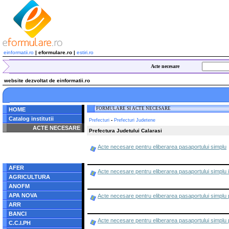
einformatii.ro
| eformulare.ro |
estiri.ro
Acte necesare
website dezvoltat de einformatii.ro
FORMULARE SI ACTE NECESARE
HOME
Catalog institutii
-
Prefecturi
Prefecturi Judetene
ACTE NECESARE
Prefectura Judetului Calarasi
Notice
: Undefined index:
Acte necesare pentru eliberarea pasaportului simplu
radacina in
/home/eformulare.ro/public_html/navigare/stanga.php
on line
62
AFER
Acte necesare pentru eliberarea pasaportului simplu in
AGRICULTURA
ANOFM
APA NOVA
Acte necesare pentru eliberarea pasaportului simplu pe
ARR
BANCI
Acte necesare pentru eliberarea pasaportului simplu pe
C.C.I.PH