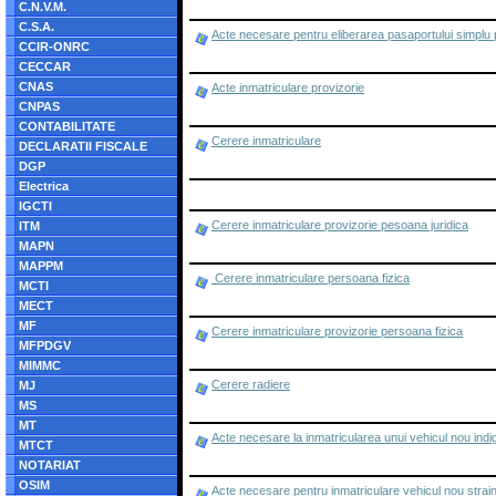
C.N.V.M.
C.S.A.
Acte necesare pentru eliberarea pasaportului simplu p
CCIR-ONRC
CECCAR
CNAS
Acte inmatriculare provizorie
CNPAS
CONTABILITATE
Cerere inmatriculare
DECLARATII FISCALE
DGP
Electrica
IGCTI
Cerere inmatriculare provizorie pesoana juridica
ITM
MAPN
MAPPM
Cerere inmatriculare persoana fizica
MCTI
MECT
MF
Cerere inmatriculare provizorie persoana fizica
MFPDGV
MIMMC
Cerere radiere
MJ
MS
MT
Acte necesare la inmatricularea unui vehicul nou indige
MTCT
NOTARIAT
OSIM
Acte necesare pentru inmatriculare vehicul nou strai