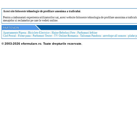
Acest site foloseste tehnologie de profilare anonima a traficului
.
Pentru a imbunatati experienta utilizatorilor sai, acest website foloseste tehnologia de profilare anonima a traficului
mesajelor si reclamelor pe care le vedeti online.
Apartamente Pipera
:
Biciclete Electrice
:
Haine Bebelusi Fete
:
Parfumuri Ieftine
Cod Postal
:
Firme paza
:
Parfumuri Tester
:
TV Online Romania
:
Talisman Pandora
:
anvelope all season
:
plafar 
© 2003-2026 eformulare.ro. Toate drepturile rezervate.