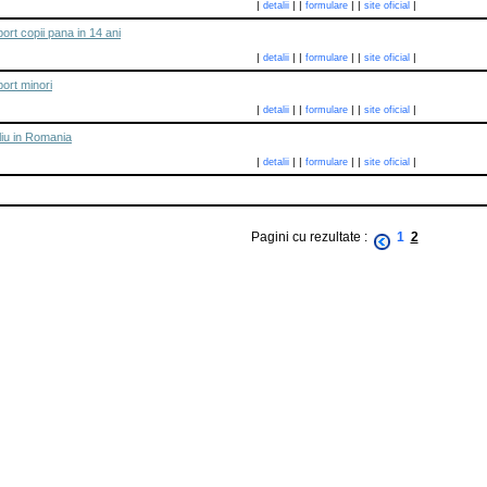
|
|
|
|
|
|
detalii
formulare
site oficial
rt copii pana in 14 ani
|
|
|
|
|
|
detalii
formulare
site oficial
ort minori
|
|
|
|
|
|
detalii
formulare
site oficial
liu in Romania
|
|
|
|
|
|
detalii
formulare
site oficial
Pagini cu rezultate :
1
2