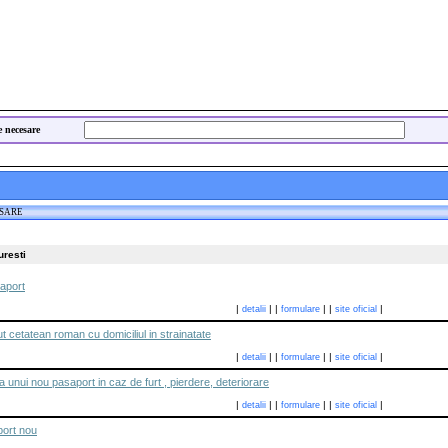
e necesare
ESARE
uresti
aport
|
|
|
|
|
|
detalii
formulare
site oficial
cetatean roman cu domiciliul in strainatate
|
|
|
|
|
|
detalii
formulare
site oficial
 unui nou pasaport in caz de furt , pierdere, deteriorare
|
|
|
|
|
|
detalii
formulare
site oficial
ort nou