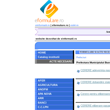
einformatii.ro
| eformulare.ro |
estiri.ro
Act
website dezvoltat de einformatii.ro
FORMULARE SI ACTE NEC
HOME
Catalog institutii
Prefecturi
ACTE NECESARE
Prefectura Municipiului Buc
Notice
: Undefined index:
CERERE adeverinta pas
radacina in
/home/eformulare.ro/public_html/navigare/stanga.php
on line
62
AFER
CERERE dobandire statut 
AGRICULTURA
ANOFM
APA NOVA
Cerere pentru eliberearea
ARR
BANCI
CERERE eliberare pasap
C.C.I.PH