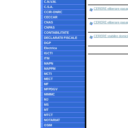
C.N.V.M.
C.S.A.
CERERE eliberare pasapo
CCIR-ONRC
CECCAR
CNAS
CERERE eliberare pasap
CNPAS
CONTABILITATE
CERERE stabilire domici
DECLARATII FISCALE
DGP
Electrica
IGCTI
ITM
MAPN
MAPPM
MCTI
MECT
MF
MFPDGV
MIMMC
MJ
MS
MT
MTCT
NOTARIAT
OSIM