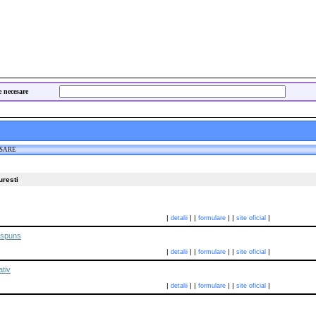
e necesare
ESARE
uresti
|
|
|
|
|
|
detalii
formulare
site oficial
aspuns
|
|
|
|
|
|
detalii
formulare
site oficial
tiv
|
|
|
|
|
|
detalii
formulare
site oficial