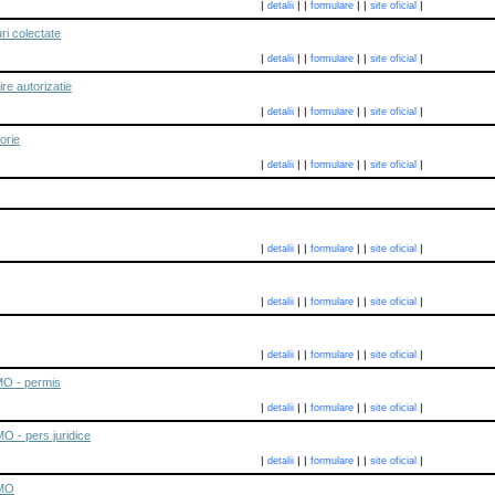
|
|
|
|
|
|
detalii
formulare
site oficial
ri colectate
|
|
|
|
|
|
detalii
formulare
site oficial
re autorizatie
|
|
|
|
|
|
detalii
formulare
site oficial
orie
|
|
|
|
|
|
detalii
formulare
site oficial
|
|
|
|
|
|
detalii
formulare
site oficial
|
|
|
|
|
|
detalii
formulare
site oficial
|
|
|
|
|
|
detalii
formulare
site oficial
MO - permis
|
|
|
|
|
|
detalii
formulare
site oficial
O - pers juridice
|
|
|
|
|
|
detalii
formulare
site oficial
 MO