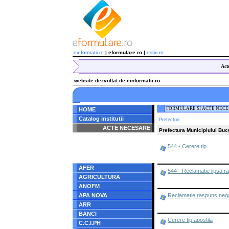
einformatii.ro
| eformulare.ro |
estiri.ro
Act
website dezvoltat de einformatii.ro
FORMULARE SI ACTE NEC
HOME
Catalog institutii
Prefecturi
ACTE NECESARE
Prefectura Municipiului Buc
Notice
: Undefined index:
544 - Cerere tip
radacina in
/home/eformulare.ro/public_html/navigare/stanga.php
on line
62
AFER
544 - Reclamatie lipsa r
AGRICULTURA
ANOFM
APA NOVA
Reclamatie raspuns nega
ARR
BANCI
Cerere tip apostila
C.C.I.PH