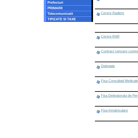
Prefecturi
PRIMARII
Cerere Radiere
Telecomunicatii
TIPIZATE SI TAXE
Cerere RAR
Contract vanzare-cumpara
Delegatie
Fisa Consultatii Medicale
Fisa Detinatorului de Pe
Fisa Inmatriculare