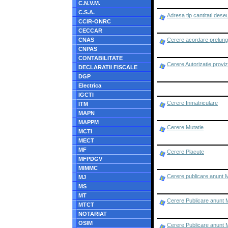
C.N.V.M.
C.S.A.
Adresa tip cantitati deseu
CCIR-ONRC
CECCAR
CNAS
Cerere acordare prelungi
CNPAS
CONTABILITATE
Cerere Autorizatie proviz
DECLARATII FISCALE
DGP
Electrica
IGCTI
Cerere Inmatriculare
ITM
MAPN
MAPPM
Cerere Mutatie
MCTI
MECT
MF
Cerere Placute
MFPDGV
MIMMC
Cerere publicare anunt 
MJ
MS
MT
Cerere Publicare anunt M
MTCT
NOTARIAT
OSIM
Cerere Publicare anunt