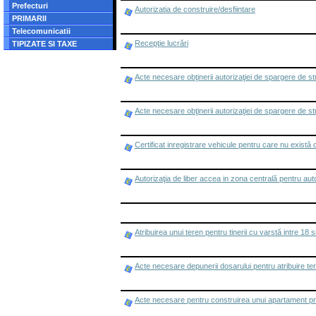
Prefecturi
Autorizatia de construire/desfiintare
PRIMARII
Telecomunicatii
Recepţie lucrări
TIPIZATE SI TAXE
Acte necesare obţinerii autorizaţiei de spargere de st
Acte necesare obţinerii autorizaţiei de spargere de s
Certificat inregistrare vehicule pentru care nu există ob
Autorizaţia de liber accea in zona centrală pentru au
Atribuirea unui teren pentru tinerii cu varstă intre 18 s
Acte necesare depunerii dosarului pentru atribuire ter
Acte necesare pentru construirea unui apartament pr