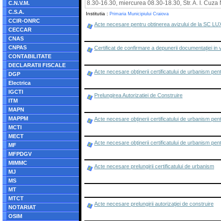
8.30-16.30, miercurea 08.30-18.30, Str. A. I. Cuza 
C.N.V.M.
C.S.A.
Institutia :
Primaria Municipiului Craiova
CCIR-ONRC
Acte necesare pentru obtinerea avizului de la SC
CECCAR
CNAS
CNPAS
Certificat de confirmare a depunerii documentaţiei in ve
CONTABILITATE
DECLARATII FISCALE
Acte necesare obţinerii certificatului de urbanism pent
DGP
Electrica
IGCTI
Prelungirea Autorizatiei de Construire
ITM
MAPN
MAPPM
Acte necesare obţinerii certificatului de urbanism pen
MCTI
MECT
Acte necesare obţinerii certificatului de urbanism pentr
MF
MFPDGV
MIMMC
Acte necesare prelungirii certificatului de urbanism
MJ
MS
MT
MTCT
Acte necesare prelungirii autorizaţiei de construire
NOTARIAT
OSIM