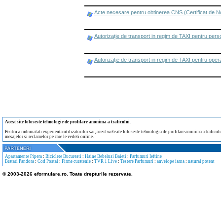
Acte necesare pentru obtinerea CNS (Certificat de N
Autorizaţie de transport in regim de TAXI pentru per
Autorizaţie de transport in regim de TAXI pentru opera
Acest site foloseste tehnologie de profilare anonima a traficului
.
Pentru a imbunatati experienta utilizatorilor sai, acest website foloseste tehnologia de profilare anonima a traficului
mesajelor si reclamelor pe care le vedeti online.
Apartamente Pipera
:
Biciclete Bucuresti
:
Haine Bebelusi Baieti
:
Parfumuri Ieftine
Bratari Pandora
:
Cod Postal
:
Firme curatenie
:
TVR 1 Live
:
Testere Parfumuri
:
anvelope iarna
:
natural potent
© 2003-2026 eformulare.ro. Toate drepturile rezervate.