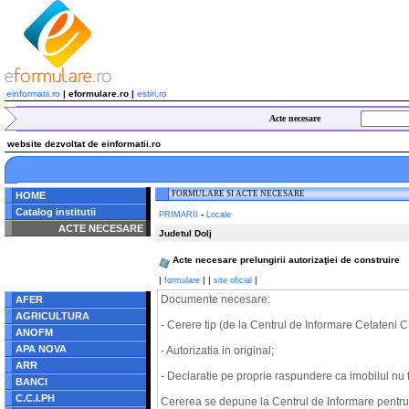
einformatii.ro
| eformulare.ro |
estiri.ro
Acte necesare
website dezvoltat de einformatii.ro
FORMULARE SI ACTE NECESARE
HOME
Catalog institutii
-
PRIMARII
Locale
ACTE NECESARE
Judetul Dolj
Notice
: Undefined index:
Acte necesare prelungirii autorizaţiei de construire
radacina in
/home/eformulare.ro/public_html/navigare/stanga.php
|
|
|
|
formulare
site oficial
on line
62
Documente necesare:
AFER
AGRICULTURA
- Cerere tip (de la Centrul de Informare Cetateni C.
ANOFM
APA NOVA
- Autorizatia in original;
ARR
- Declaratie pe proprie raspundere ca imobilul nu fa
BANCI
C.C.I.PH
Cererea se depune la Centrul de Informare pentru C