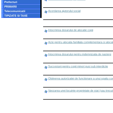
Prefecturi
PRIMARII
Acordarea ajutorului social
Telecomunicatii
TIPIZATE SI TAXE
Intocmirea dosarului de alocatie copii
Acte pentru alocatia familiala complementara si aloca
Intocmirea dosarului pentru indemnizatia de nastere
Succesiuni pentru copii minori pusi sub interdictie
Obtinerea autorizatiei de functionare a unui spatiu co
Vanzarea unei locuinte proprietate de stat (sau trecuta 