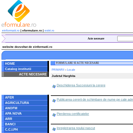
einformatii.ro
| eformulare.ro |
estiri.ro
Acte necesare
website dezvoltat de einformatii.ro
FORMULARE SI ACTE NECESARE
HOME
Catalog institutii
-
PRIMARII
Locale
ACTE NECESARE
Judetul Harghita
Notice
: Undefined index:
Deschiderea Succesiuni la cerere
radacina in
/home/eformulare.ro/public_html/navigare/stanga.php
on line
62
AFER
Publicarea cererii de schimbare de nume pe cale admi
AGRICULTURA
ANOFM
APA NOVA
Pierderea certificatelor
ARR
BANCI
Inregistrarea noului nascut
C.C.I.PH