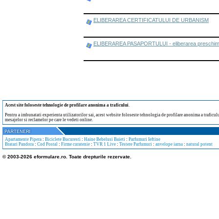
ELIBERAREA CERTIFICATULUI DE URBANISM
ELIBERAREA PASAPORTULUI - eliberarea preschimba
Acest site foloseste tehnologie de profilare anonima a traficului
.
Pentru a imbunatati experienta utilizatorilor sai, acest website foloseste tehnologia de profilare anonima a traficului
mesajelor si reclamelor pe care le vedeti online.
Apartamente Pipera
:
Biciclete Bucuresti
:
Haine Bebelusi Baieti
:
Parfumuri Ieftine
Bratari Pandora
:
Cod Postal
:
Firme curatenie
:
TVR 1 Live
:
Testere Parfumuri
:
anvelope iarna
:
natural potent
© 2003-2026 eformulare.ro. Toate drepturile rezervate.