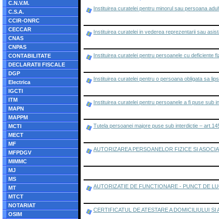
C.N.V.M.
Instituirea curatelei pentru minorul sau persoana adul
C.S.A.
CCIR-ONRC
CECCAR
Instituirea curatelei in vederea reprezentarii sau asis
CNAS
CNPAS
Instituirea curatelei pentru persoanele cu deficiente fiz
CONTABILITATE
DECLARATII FISCALE
DGP
Instituirea curatelei pentru o persoana obligata sa li
Electrica
IGCTI
ITM
Instituirea curatelei pentru persoanele a fi puse sub in
MAPN
MAPPM
Tutela persoanei majore puse sub interdictie – art.145
MCTI
MECT
MF
AUTORIZAREA PERSOANELOR FIZICE SI ASOCIAT
MFPDGV
MIMMC
MJ
MS
AUTORIZATIE DE FUNCTIONARE - PUNCT DE L
MT
MTCT
NOTARIAT
CERTIFICATUL DE ATESTARE A DOMICILIULUI SI
OSIM