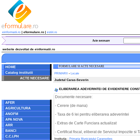
einformatii.ro
| eformulare.ro |
estiri.ro
Acte necesare
website dezvoltat de einformatii.ro
FORMULARE SI ACTE NECESARE
HOME
Catalog institutii
-
PRIMARII
Locale
ACTE NECESARE
Judetul Caras-Severin
Notice
: Undefined index:
ELIBERAREA ADEVERINTEI DE EVIDENTIERE CONS
radacina in
/home/eformulare.ro/public_html/navigare/stanga.php
Documente necesare:
on line
62
AFER
- Cerere (de mana)
AGRICULTURA
ANOFM
- Taxa de 6 lei pentru eliberarea adeverintei
APA NOVA
- Extras de Carte Funciara actualizat
ARR
BANCI
- Certificat fiscal, eliberat de Serviciul Impozite si
C.C.I.PH
Institutia :
Primaria Municipiului Caransebes