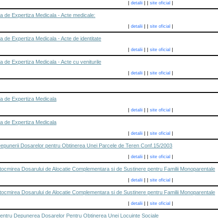
|
|
|
|
detalii
site oficial
a de Expertiza Medicala - Acte medicale:
|
|
|
|
detalii
site oficial
 de Expertiza Medicala - Acte de identitate
|
|
|
|
detalii
site oficial
 de Expertiza Medicala - Acte cu veniturile
|
|
|
|
detalii
site oficial
a de Expertiza Medicala
|
|
|
|
detalii
site oficial
a de Expertiza Medicala
|
|
|
|
detalii
site oficial
Depunerii Dosarelor pentru Obtinerea Unei Parcele de Teren Conf.15/2003
|
|
|
|
detalii
site oficial
tocmirea Dosarului de Alocatie Complementara si de Sustinere pentru Familii Monoparentale
|
|
|
|
detalii
site oficial
tocmirea Dosarului de Alocatie Complementara si de Sustinere pentru Familii Monoparentale
|
|
|
|
detalii
site oficial
Pentru Depunerea Dosarelor Pentru Obtinerea Unei Locuinte Sociale