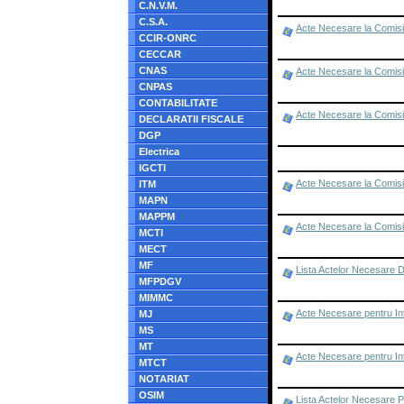
C.N.V.M.
C.S.A.
Acte Necesare la Comisi
CCIR-ONRC
CECCAR
CNAS
Acte Necesare la Comisia
CNPAS
CONTABILITATE
Acte Necesare la Comisia
DECLARATII FISCALE
DGP
Electrica
IGCTI
Acte Necesare la Comisi
ITM
MAPN
MAPPM
Acte Necesare la Comisi
MCTI
MECT
MF
Lista Actelor Necesare 
MFPDGV
MIMMC
Acte Necesare pentru In
MJ
MS
MT
Acte Necesare pentru In
MTCT
NOTARIAT
OSIM
Lista Actelor Necesare 