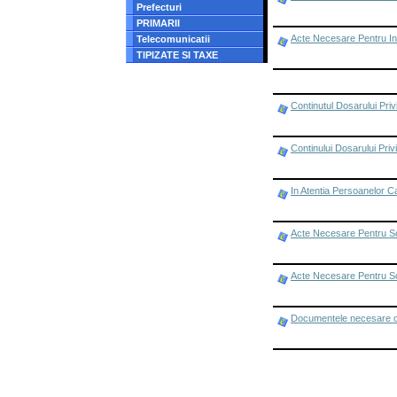
Prefecturi
PRIMARII
Acte Necesare Pentru In
Telecomunicatii
TIPIZATE SI TAXE
Continutul Dosarului Pri
Continului Dosarului Pri
In Atentia Persoanelor C
Acte Necesare Pentru Scu
Acte Necesare Pentru Scu
Documentele necesare obt