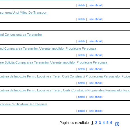
|
|
|
|
detalii
site oficial
scrierea Unui Mijloc De Transport
|
|
|
|
detalii
site oficial
vind Concesionarea Terenurilor
|
|
|
|
detalii
site oficial
vind Cumpararea Terenurilor Aferente Imobilelor Proprietate Personala
|
|
|
|
detalii
site oficial
are Solicita Cumpararea Terenurilor Aferente Imobilelor Proprietate Personala
|
|
|
|
detalii
site oficial
tirea de Impozite Pentru Locuinte si Teren Curti Constructii Proprietatea Persoanelor Fizic
|
|
|
|
detalii
site oficial
tirea de Impozite Pentru Locuinte si Teren, Curti, Constructii Proprietatea Persoanelor Fiz
|
|
|
|
detalii
site oficial
inerii Certificatului De Urbanism
|
|
|
|
detalii
site oficial
Pagini cu rezultate :
1
2
3
4
5
6