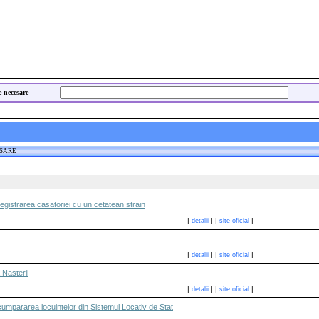
e necesare
ESARE
egistrarea casatoriei cu un cetatean strain
|
|
|
|
detalii
site oficial
|
|
|
|
detalii
site oficial
 Nasterii
|
|
|
|
detalii
site oficial
umpararea locuintelor din Sistemul Locativ de Stat