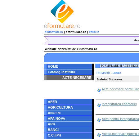
einformatii.ro
| eformulare.ro |
estiri.ro
Act
website dezvoltat de einformatii.ro
FORMULARE SI ACTE NEC
HOME
Catalog institutii
-
PRIMARII
Locale
ACTE NECESARE
Judetul Suceava
Notice
: Undefined index:
Acte necesare pentru inr
radacina in
/home/eformulare.ro/public_html/navigare/stanga.php
on line
62
AFER
Inregistrarea casatoriei
AGRICULTURA
ANOFM
APA NOVA
Acte pentru inregistrarea
ARR
BANCI
Actele necesare pentru c
C.C.I.PH