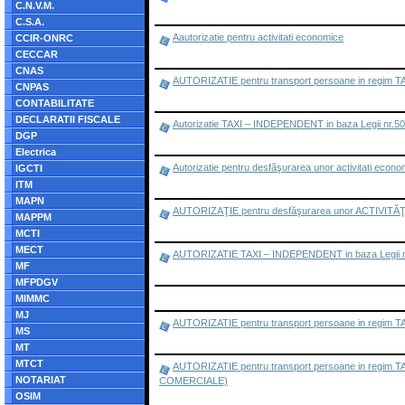
C.N.V.M.
C.S.A.
Aautorizatie pentru activitati economice
CCIR-ONRC
CECCAR
CNAS
AUTORIZATIE pentru transport persoane in regim TAXI
CNPAS
CONTABILITATE
DECLARATII FISCALE
Autorizatie TAXI – INDEPENDENT in baza Legii nr.5
DGP
Electrica
Autorizatie pentru desfăşurarea unor activitati econom
IGCTI
ITM
MAPN
AUTORIZAŢIE pentru desfăşurarea unor ACTIVITĂŢI EC
MAPPM
MCTI
MECT
AUTORIZATIE TAXI – INDEPENDENT in baza Legii n
MF
MFPDGV
MIMMC
MJ
AUTORIZATIE pentru transport persoane in regim TAXI
MS
MT
MTCT
AUTORIZATIE pentru transport persoane in regim T
NOTARIAT
COMERCIALE)
OSIM