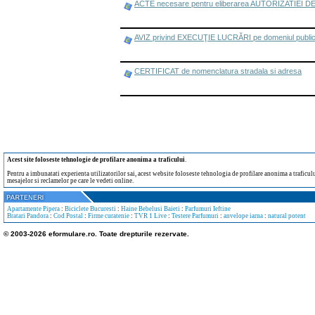
ACTE necesare pentru eliberarea AUTORIZATIEI
AVIZ privind EXECUŢIE LUCRĂRI pe domeniul publi
CERTIFICAT de nomenclatura stradala si adresa
Acest site foloseste tehnologie de profilare anonima a traficului
.
Pentru a imbunatati experienta utilizatorilor sai, acest website foloseste tehnologia de profilare anonima a traficului
mesajelor si reclamelor pe care le vedeti online.
Apartamente Pipera
:
Biciclete Bucuresti
:
Haine Bebelusi Baieti
:
Parfumuri Ieftine
Bratari Pandora
:
Cod Postal
:
Firme curatenie
:
TVR 1 Live
:
Testere Parfumuri
:
anvelope iarna
:
natural potent
© 2003-2026 eformulare.ro. Toate drepturile rezervate.