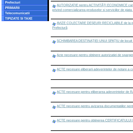
Prefecturi
AUTORIZATIE pentru ACTIVITĂŢI ECONOMICE care se des
PRIMARII
privind comercializarea produselor si serviciilor de piata.
Telecomunicatii
TIPIZATE SI TAXE
AVIZE COLECTARE DEŞEURI RECICLABILE de la persoane
Prefectură
SCHIMBAREA DESTINAŢIEI UNUI SPAŢIU de locuit in s
Acte necesare pentru obtinere autorizatiei de sparge
ACTE necesare eliberarii adeverintelor de notare a con
ACTE necesare pentru eliberarea adeverintelor de R
ACTE necesare pentru avizarea documentatiilor pen
ACTE necesare pentru obtinerea CERTIFICATULU