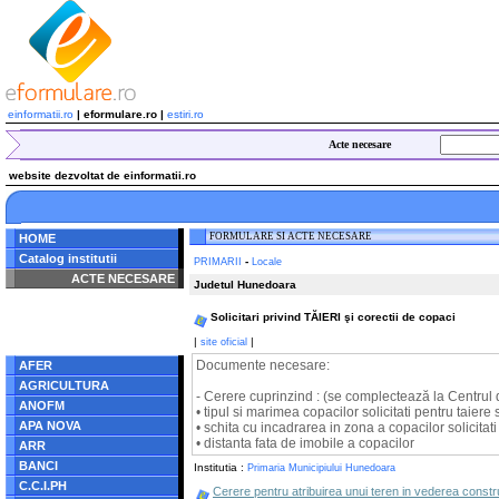
einformatii.ro
| eformulare.ro |
estiri.ro
Acte necesare
website dezvoltat de einformatii.ro
FORMULARE SI ACTE NECESARE
HOME
Catalog institutii
-
PRIMARII
Locale
ACTE NECESARE
Judetul Hunedoara
Notice
: Undefined index:
Solicitari privind TĂIERI şi corectii de copaci
radacina in
/home/eformulare.ro/public_html/navigare/stanga.php
|
|
site oficial
on line
62
Documente necesare:
AFER
AGRICULTURA
- Cerere cuprinzind : (se complectează la Centrul 
ANOFM
• tipul si marimea copacilor solicitati pentru taiere
APA NOVA
• schita cu incadrarea in zona a copacilor solicitat
• distanta fata de imobile a copacilor
ARR
BANCI
Institutia :
Primaria Municipiului Hunedoara
C.C.I.PH
Cerere pentru atribuirea unui teren in vederea construi