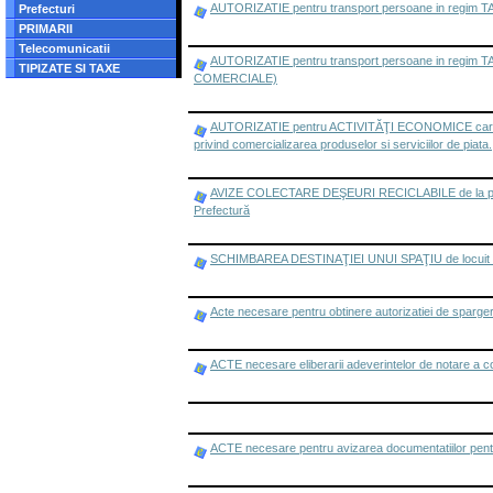
AUTORIZATIE pentru transport persoane in regim TAXI
Prefecturi
PRIMARII
Telecomunicatii
AUTORIZATIE pentru transport persoane in regim T
TIPIZATE SI TAXE
COMERCIALE)
AUTORIZATIE pentru ACTIVITĂŢI ECONOMICE care se des
privind comercializarea produselor si serviciilor de piata.
AVIZE COLECTARE DEŞEURI RECICLABILE de la persoane
Prefectură
SCHIMBAREA DESTINAŢIEI UNUI SPAŢIU de locuit in s
Acte necesare pentru obtinere autorizatiei de sparge
ACTE necesare eliberarii adeverintelor de notare a con
ACTE necesare pentru avizarea documentatiilor pen