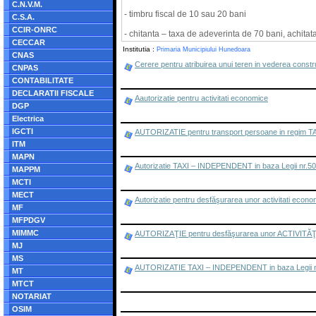
C.N.V.M.
- timbru fiscal de 10 sau 20 bani
C.S.A.
CCIR-ONRC
- chitanta – taxa de adeverinta de 70 bani, achit
CECCAR
Institutia :
Primaria Municipiului Hunedoara
CNAS
Cerere pentru atribuirea unui teren in vederea construi
CNPAS
CONTABILITATE
DECLARATII FISCALE
Aautorizatie pentru activitati economice
DGP
Electrica
IGCTI
AUTORIZATIE pentru transport persoane in regim TAXI
ITM
MAPN
Autorizatie TAXI – INDEPENDENT in baza Legii nr.5
MAPPM
MCTI
MECT
Autorizatie pentru desfăşurarea unor activitati econom
MF
MFPDGV
MIMMC
AUTORIZAŢIE pentru desfăşurarea unor ACTIVITĂŢI EC
MJ
MS
AUTORIZATIE TAXI – INDEPENDENT in baza Legii n
MT
MTCT
NOTARIAT
OSIM