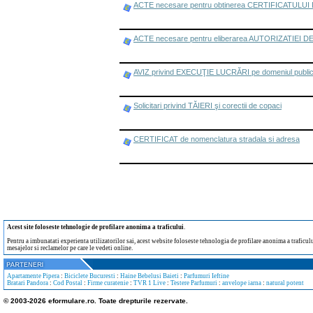
ACTE necesare pentru obtinerea CERTIFICATULU
ACTE necesare pentru eliberarea AUTORIZATIEI
AVIZ privind EXECUŢIE LUCRĂRI pe domeniul publi
Solicitari privind TĂIERI şi corectii de copaci
CERTIFICAT de nomenclatura stradala si adresa
Acest site foloseste tehnologie de profilare anonima a traficului
.
Pentru a imbunatati experienta utilizatorilor sai, acest website foloseste tehnologia de profilare anonima a traficului
mesajelor si reclamelor pe care le vedeti online.
Apartamente Pipera
:
Biciclete Bucuresti
:
Haine Bebelusi Baieti
:
Parfumuri Ieftine
Bratari Pandora
:
Cod Postal
:
Firme curatenie
:
TVR 1 Live
:
Testere Parfumuri
:
anvelope iarna
:
natural potent
© 2003-2026 eformulare.ro. Toate drepturile rezervate.