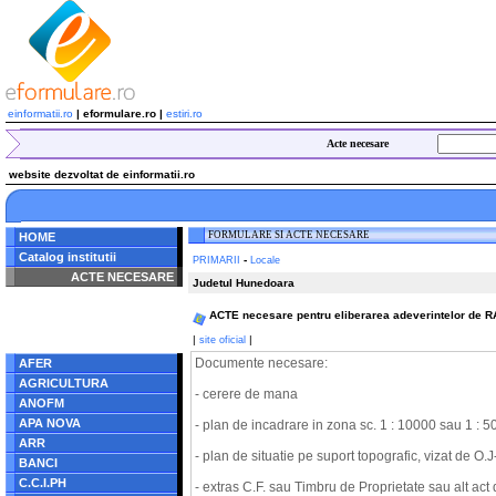
einformatii.ro
| eformulare.ro |
estiri.ro
Acte necesare
website dezvoltat de einformatii.ro
FORMULARE SI ACTE NECESARE
HOME
Catalog institutii
-
PRIMARII
Locale
ACTE NECESARE
Judetul Hunedoara
Notice
: Undefined index:
ACTE necesare pentru eliberarea adeverintelor de RA
radacina in
/home/eformulare.ro/public_html/navigare/stanga.php
|
|
site oficial
on line
62
Documente necesare:
AFER
AGRICULTURA
- cerere de mana
ANOFM
APA NOVA
- plan de incadrare in zona sc. 1 : 10000 sau 1 : 
ARR
- plan de situatie pe suport topografic, vizat de O
BANCI
C.C.I.PH
- extras C.F. sau Timbru de Proprietate sau alt act 