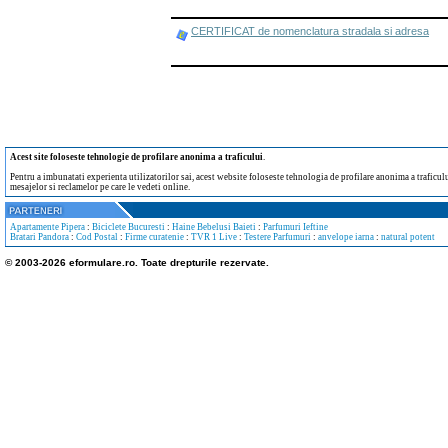
CERTIFICAT de nomenclatura stradala si adresa
Acest site foloseste tehnologie de profilare anonima a traficului
.
Pentru a imbunatati experienta utilizatorilor sai, acest website foloseste tehnologia de profilare anonima a traficului
mesajelor si reclamelor pe care le vedeti online.
Apartamente Pipera
:
Biciclete Bucuresti
:
Haine Bebelusi Baieti
:
Parfumuri Ieftine
Bratari Pandora
:
Cod Postal
:
Firme curatenie
:
TVR 1 Live
:
Testere Parfumuri
:
anvelope iarna
:
natural potent
© 2003-2026 eformulare.ro. Toate drepturile rezervate.