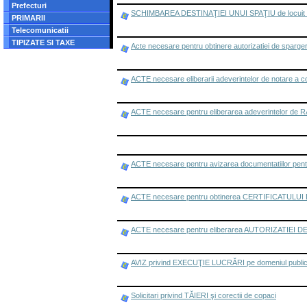
Prefecturi
SCHIMBAREA DESTINAŢIEI UNUI SPAŢIU de locuit in s
PRIMARII
Telecomunicatii
TIPIZATE SI TAXE
Acte necesare pentru obtinere autorizatiei de sparge
ACTE necesare eliberarii adeverintelor de notare a con
ACTE necesare pentru eliberarea adeverintelor de R
ACTE necesare pentru avizarea documentatiilor pen
ACTE necesare pentru obtinerea CERTIFICATULU
ACTE necesare pentru eliberarea AUTORIZATIEI
AVIZ privind EXECUŢIE LUCRĂRI pe domeniul publi
Solicitari privind TĂIERI şi corectii de copaci