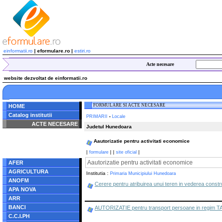
einformatii.ro
| eformulare.ro |
estiri.ro
Acte necesare
website dezvoltat de einformatii.ro
FORMULARE SI ACTE NECESARE
HOME
Catalog institutii
-
PRIMARII
Locale
ACTE NECESARE
Judetul Hunedoara
Notice
: Undefined index:
Aautorizatie pentru activitati economice
radacina in
/home/eformulare.ro/public_html/navigare/stanga.php
|
|
|
|
formulare
site oficial
on line
62
Aautorizatie pentru activitati economice
AFER
AGRICULTURA
Institutia :
Primaria Municipiului Hunedoara
ANOFM
Cerere pentru atribuirea unui teren in vederea construi
APA NOVA
ARR
BANCI
AUTORIZATIE pentru transport persoane in regim TAXI
C.C.I.PH