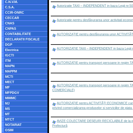
C.N.V.M.
Autorizatie TAXI – INDEPENDENT in baza Legii nr.5
C.S.A.
CCIR-ONRC
CECCAR
Autorizatie pentru desfăşurarea unor activitati econom
CNAS
CNPAS
CONTABILITATE
AUTORIZAŢIE pentru desfăşurarea unor ACTIVITĂŢI EC
DECLARATII FISCALE
DGP
AUTORIZATIE TAXI – INDEPENDENT in baza Legii n
Electrica
IGCTI
ITM
AUTORIZATIE pentru transport persoane in regim TAXI
MAPN
MAPPM
MCTI
MECT
AUTORIZATIE pentru transport persoane in regim T
MF
COMERCIALE)
MFPDGV
MIMMC
AUTORIZATIE pentru ACTIVITĂŢI ECONOMICE care se des
MJ
privind comercializarea produselor si serviciilor de piata.
MS
MT
MTCT
AVIZE COLECTARE DEŞEURI RECICLABILE de la persoane
NOTARIAT
Prefectură
OSIM