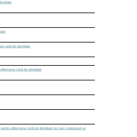
entitate
tate
cartii de identitate
berarea cartii de identitate
ntru eliberarea cartii de identitate pe care cetateanul va