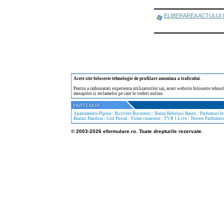
ELIBERAREA ACTULUI DE I
Acest site foloseste tehnologie de profilare anonima a traficului
.
Pentru a imbunatati experienta utilizatorilor sai, acest website foloseste tehnol
mesajelor si reclamelor pe care le vedeti online.
Apartamente Pipera
:
Biciclete Bucuresti
:
Haine Bebelusi Baieti
:
Parfumuri Ie
Bratari Pandora
:
Cod Postal
:
Firme curatenie
:
TVR 1 Live
:
Testere Parfumuri
© 2003-2026 eformulare.ro. Toate drepturile rezervate.