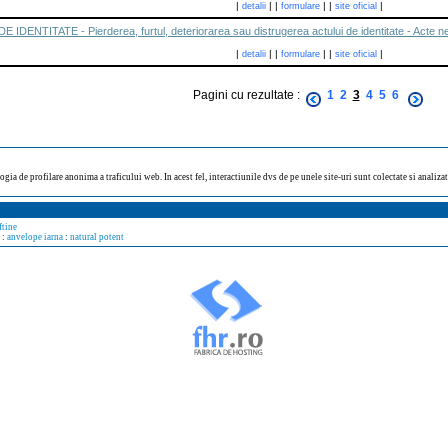
|
|
|
|
|
|
detalii
formulare
site oficial
DENTITATE - Pierderea, furtul, deteriorarea sau distrugerea actului de identitate - Acte 
|
|
|
|
|
|
detalii
formulare
site oficial
Pagini cu rezultate :
1
2
3
4
5
6
ogia de profilare anonima a traficului web. In acest fel, interactiunile dvs de pe unele site-uri sunt colectate si analiz
ftine
:
anvelope iarna
:
natural potent