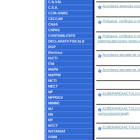
C.N.V.M.
Acordarea ajutorului socia
C.S.A.
CCIR-ONRC
CECCAR
Preluarea, verificare si
CNAS
CNPAS
CONTABILITATE
Preluarea, verificare si
indemnizatiei lunare pentru
DECLARATII FISCALE
DGP
Electrica
Acordarea alocatiei de n
IGCTI
ITM
MAPN
Acordarea alocatiei de n
MAPPM
MCTI
MECT
MF
ELIBERAREA ACTULUI DE 
MFPDGV
MIMMC
ELIBERAREA ACTULUI DE ID
MJ
reprezentantul legal);
MS
MT
MTCT
ELIBERAREA ACTULUI DE 
NOTARIAT
OSIM