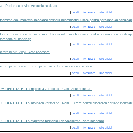
l - Declaratie privind veniturile realizate
|
|
|
|
|
|
detalii
formulare
site oficial
 intocmirea documentatiei necesare obtinerii indemnizatiei lunare pentru persoane cu handicap
|
|
|
|
|
|
detalii
formulare
site oficial
 intocmirea documentatiei necesare obtinerii indemnizatiei lunare pentru persoane cu handica
 persoana cu handicap
|
|
|
|
|
|
detalii
formulare
site oficial
astere pentru copii - Acte necesare
|
|
|
|
|
|
detalii
formulare
site oficial
astere pentru copii - cerere pentru acordarea alocatiei de nastere
|
|
|
|
|
|
detalii
formulare
site oficial
IDENTITATE - La implinirea varstei de 14 ani - Acte necesare
|
|
|
|
|
|
detalii
formulare
site oficial
ENTITATE - La implinirea varstei de 14 ani - Cerere pentru eliberarea cartii de identitate , 
|
|
|
|
|
|
detalii
formulare
site oficial
IDENTITATE - La expirarea termenului de valabilitate - Acte necesare
|
|
|
|
|
|
detalii
formulare
site oficial