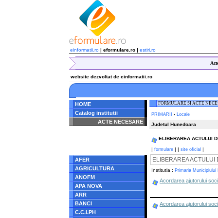
einformatii.ro
| eformulare.ro |
estiri.ro
Act
website dezvoltat de einformatii.ro
FORMULARE SI ACTE NEC
HOME
Catalog institutii
-
PRIMARII
Locale
ACTE NECESARE
Judetul Hunedoara
Notice
: Undefined index:
ELIBERAREA ACTULUI DE I
radacina in
/home/eformulare.ro/public_html/navigare/stanga.php
|
|
|
|
formulare
site oficial
on line
62
ELIBERAREA ACTULUI DE 
AFER
AGRICULTURA
Institutia :
Primaria Municipiului
ANOFM
Acordarea ajutorului soc
APA NOVA
ARR
BANCI
Acordarea ajutorului soci
C.C.I.PH