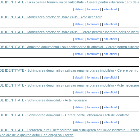
ENTITATE - La expirarea termenului de valabilitate - Cerere pentru eliberarea cartii de id
|
|
|
|
|
|
detalii
formulare
site oficial
IDENTITATE - Modificarea datelor de stare civila - Acte necesare
|
|
|
|
|
|
detalii
formulare
site oficial
ENTITATE - Modificarea datelor de stare civila - Cerere pentru eliberarea cartii de identi
|
|
|
|
|
|
detalii
formulare
site oficial
DENTITATE - Anularea documentului sau schimbarea fizionomiei - Cerere pentru eliberarea 
|
|
|
|
|
|
detalii
formulare
site oficial
DENTITATE - Schimbarea denumirii strazii sau renumerotarea imobilelor - Cerere pentru eli
|
|
|
|
|
|
detalii
formulare
site oficial
IDENTITATE - Schimbarea denumirii strazii sau renumerotarea imobilelor - Acte necesare
|
|
|
|
|
|
detalii
formulare
site oficial
IDENTITATE - Schimbarea domiciliului - Acte necesare
|
|
|
|
|
|
detalii
formulare
site oficial
DENTITATE - Schimbarea domiciliului - Cerere pentru eliberarea cartii de identitate
|
|
|
|
|
|
detalii
formulare
site oficial
ENTITATE - Pierderea, furtul, deteriorarea sau distrugerea actului de identitate - Cerere pe
de ore de la gasirea actului, se obliga sa il prede