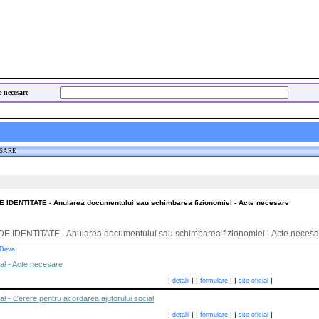
e necesare
ESARE
DENTITATE - Anularea documentului sau schimbarea fizionomiei - Acte necesare
IDENTITATE - Anularea documentului sau schimbarea fizionomiei - Acte necesa
 Deva
ial - Acte necesare
|
|
|
|
|
|
detalii
formulare
site oficial
al - Cerere pentru acordarea ajutorului social
|
|
|
|
|
|
detalii
formulare
site oficial