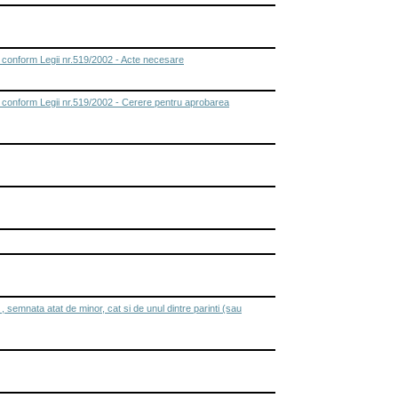
, conform Legii nr.519/2002 - Acte necesare
p, conform Legii nr.519/2002 - Cerere pentru aprobarea
semnata atat de minor, cat si de unul dintre parinti (sau