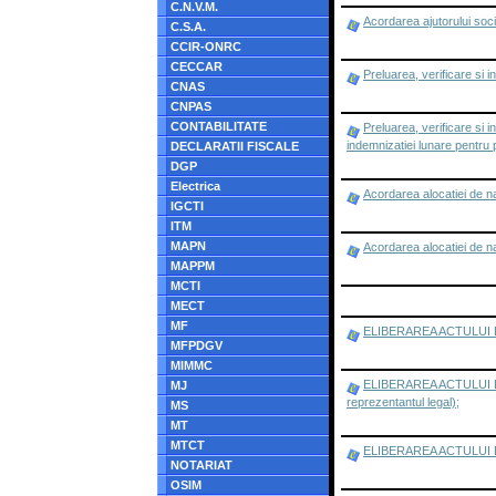
C.N.V.M.
Acordarea ajutorului socia
C.S.A.
CCIR-ONRC
CECCAR
Preluarea, verificare si
CNAS
CNPAS
CONTABILITATE
Preluarea, verificare si
indemnizatiei lunare pentru
DECLARATII FISCALE
DGP
Electrica
Acordarea alocatiei de n
IGCTI
ITM
MAPN
Acordarea alocatiei de n
MAPPM
MCTI
MECT
MF
ELIBERAREA ACTULUI DE 
MFPDGV
MIMMC
ELIBERAREA ACTULUI DE ID
MJ
reprezentantul legal);
MS
MT
MTCT
ELIBERAREA ACTULUI DE 
NOTARIAT
OSIM