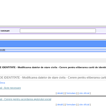
e necesare
ESARE
NTITATE - Modificarea datelor de stare civila - Cerere pentru eliberarea cartii de identit
ENTITATE - Modificarea datelor de stare civila - Cerere pentru eliberarea cartii
 Deva
ial - Acte necesare
|
|
|
|
|
|
detalii
formulare
site oficial
al - Cerere pentru acordarea ajutorului social
|
|
|
|
|
|
detalii
formulare
site oficial