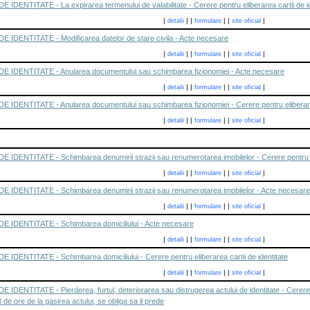
ENTITATE - La expirarea termenului de valabilitate - Cerere pentru eliberarea cartii de id
|
|
|
|
|
|
detalii
formulare
site oficial
IDENTITATE - Modificarea datelor de stare civila - Acte necesare
|
|
|
|
|
|
detalii
formulare
site oficial
IDENTITATE - Anularea documentului sau schimbarea fizionomiei - Acte necesare
|
|
|
|
|
|
detalii
formulare
site oficial
DENTITATE - Anularea documentului sau schimbarea fizionomiei - Cerere pentru eliberarea 
|
|
|
|
|
|
detalii
formulare
site oficial
DENTITATE - Schimbarea denumirii strazii sau renumerotarea imobilelor - Cerere pentru eli
|
|
|
|
|
|
detalii
formulare
site oficial
IDENTITATE - Schimbarea denumirii strazii sau renumerotarea imobilelor - Acte necesare
|
|
|
|
|
|
detalii
formulare
site oficial
IDENTITATE - Schimbarea domiciliului - Acte necesare
|
|
|
|
|
|
detalii
formulare
site oficial
DENTITATE - Schimbarea domiciliului - Cerere pentru eliberarea cartii de identitate
|
|
|
|
|
|
detalii
formulare
site oficial
ENTITATE - Pierderea, furtul, deteriorarea sau distrugerea actului de identitate - Cerere pe
de ore de la gasirea actului, se obliga sa il prede