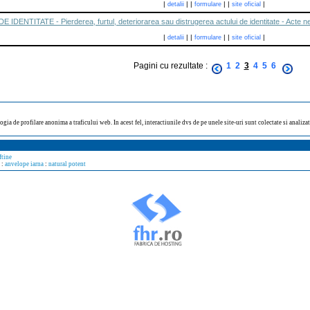
|
|
|
|
|
|
detalii
formulare
site oficial
DENTITATE - Pierderea, furtul, deteriorarea sau distrugerea actului de identitate - Acte 
|
|
|
|
|
|
detalii
formulare
site oficial
Pagini cu rezultate :
1
2
3
4
5
6
ogia de profilare anonima a traficului web. In acest fel, interactiunile dvs de pe unele site-uri sunt colectate si analiz
ftine
:
anvelope iarna
:
natural potent