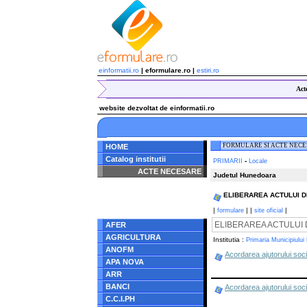
einformatii.ro
| eformulare.ro |
estiri.ro
Act
website dezvoltat de einformatii.ro
FORMULARE SI ACTE NEC
HOME
Catalog institutii
-
PRIMARII
Locale
ACTE NECESARE
Judetul Hunedoara
Notice
: Undefined index:
ELIBERAREA ACTULUI DE IDE
radacina in
/home/eformulare.ro/public_html/navigare/stanga.php
|
|
|
|
formulare
site oficial
on line
62
ELIBERAREA ACTULUI DE ID
AFER
AGRICULTURA
Institutia :
Primaria Municipiului
ANOFM
Acordarea ajutorului soc
APA NOVA
ARR
BANCI
Acordarea ajutorului soci
C.C.I.PH