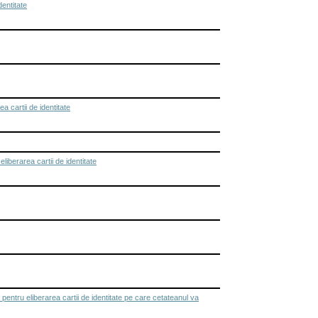
entitate
cartii de identitate
berarea cartii de identitate
ntru eliberarea cartii de identitate pe care cetateanul va