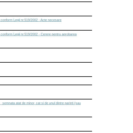
, conform Legii nr.519/2002 - Acte necesare
p, conform Legii nr.519/2002 - Cerere pentru aprobarea
semnata atat de minor, cat si de unul dintre parinti (sau