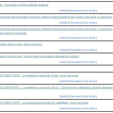
l - Declaratie privind veniturile realizate
|
|
|
|
|
|
detalii
formulare
site oficial
 intocmirea documentatiei necesare obtinerii indemnizatiei lunare pentru persoane cu handicap
|
|
|
|
|
|
detalii
formulare
site oficial
 intocmirea documentatiei necesare obtinerii indemnizatiei lunare pentru persoane cu handica
 persoana cu handicap
|
|
|
|
|
|
detalii
formulare
site oficial
astere pentru copii - Acte necesare
|
|
|
|
|
|
detalii
formulare
site oficial
astere pentru copii - cerere pentru acordarea alocatiei de nastere
|
|
|
|
|
|
detalii
formulare
site oficial
IDENTITATE - La implinirea varstei de 14 ani - Acte necesare
|
|
|
|
|
|
detalii
formulare
site oficial
ENTITATE - La implinirea varstei de 14 ani - Cerere pentru eliberarea cartii de identitate , 
|
|
|
|
|
|
detalii
formulare
site oficial
IDENTITATE - La expirarea termenului de valabilitate - Acte necesare
|
|
|
|
|
|
detalii
formulare
site oficial