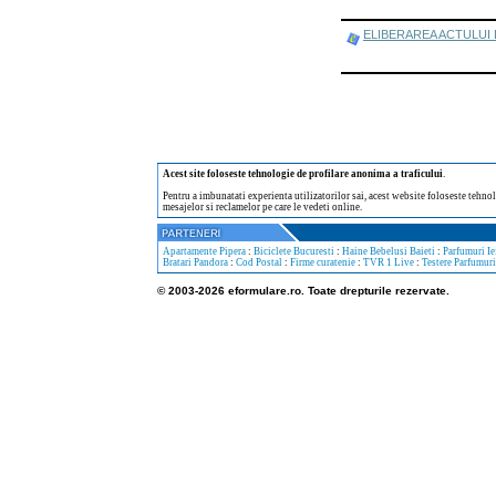
ELIBERAREA ACTULUI DE I
Acest site foloseste tehnologie de profilare anonima a traficului
.
Pentru a imbunatati experienta utilizatorilor sai, acest website foloseste tehnol
mesajelor si reclamelor pe care le vedeti online.
Apartamente Pipera
:
Biciclete Bucuresti
:
Haine Bebelusi Baieti
:
Parfumuri Ie
Bratari Pandora
:
Cod Postal
:
Firme curatenie
:
TVR 1 Live
:
Testere Parfumuri
© 2003-2026 eformulare.ro. Toate drepturile rezervate.