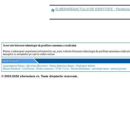
ELIBERAREA ACTULUI DE IDENTITATE - Pierderea, furtu
Acest site foloseste tehnologie de profilare anonima a traficului
.
Pentru a imbunatati experienta utilizatorilor sai, acest website foloseste tehnologia de profilare anonima a traficului
mesajelor si reclamelor pe care le vedeti online.
Apartamente Pipera
:
Biciclete Bucuresti
:
Haine Bebelusi Baieti
:
Parfumuri Ieftine
Bratari Pandora
:
Cod Postal
:
Firme curatenie
:
TVR 1 Live
:
Testere Parfumuri
:
anvelope iarna
:
natural potent
© 2003-2026 eformulare.ro. Toate drepturile rezervate.