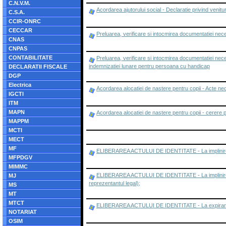
C.N.V.M.
Acordarea ajutorului social - Declaratie privind venitur
C.S.A.
CCIR-ONRC
CECCAR
Preluarea, verificare si intocmirea documentatiei nec
CNAS
CNPAS
CONTABILITATE
Preluarea, verificare si intocmirea documentatiei ne
indemnizatiei lunare pentru persoana cu handicap
DECLARATII FISCALE
DGP
Electrica
Acordarea alocatiei de nastere pentru copii - Acte n
IGCTI
ITM
MAPN
Acordarea alocatiei de nastere pentru copii - cerere 
MAPPM
MCTI
MECT
MF
ELIBERAREA ACTULUI DE IDENTITATE - La implinirea
MFPDGV
MIMMC
ELIBERAREA ACTULUI DE IDENTITATE - La implinirea vars
MJ
reprezentantul legal);
MS
MT
MTCT
ELIBERAREA ACTULUI DE IDENTITATE - La expirarea t
NOTARIAT
OSIM