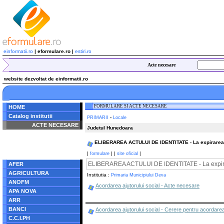
einformatii.ro
| eformulare.ro |
estiri.ro
Acte necesare
website dezvoltat de einformatii.ro
FORMULARE SI ACTE NECESARE
HOME
Catalog institutii
-
PRIMARII
Locale
ACTE NECESARE
Judetul Hunedoara
Notice
: Undefined index:
ELIBERAREA ACTULUI DE IDENTITATE - La expirarea term
radacina in
/home/eformulare.ro/public_html/navigare/stanga.php
|
|
|
|
formulare
site oficial
on line
62
ELIBERAREA ACTULUI DE IDENTITATE - La expirarea 
AFER
AGRICULTURA
Institutia :
Primaria Municipiului Deva
ANOFM
Acordarea ajutorului social - Acte necesare
APA NOVA
ARR
BANCI
Acordarea ajutorului social - Cerere pentru acordarea 
C.C.I.PH