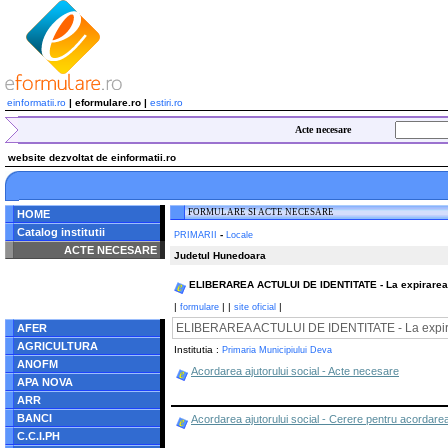
einformatii.ro
| eformulare.ro |
estiri.ro
Acte necesare
website dezvoltat de einformatii.ro
FORMULARE SI ACTE NECESARE
HOME
Catalog institutii
-
PRIMARII
Locale
ACTE NECESARE
Judetul Hunedoara
Notice
: Undefined index:
ELIBERAREA ACTULUI DE IDENTITATE - La expirarea te
radacina in
/home/eformulare.ro/public_html/navigare/stanga.php
|
|
|
|
formulare
site oficial
on line
62
ELIBERAREA ACTULUI DE IDENTITATE - La expirare
AFER
AGRICULTURA
Institutia :
Primaria Municipiului Deva
ANOFM
Acordarea ajutorului social - Acte necesare
APA NOVA
ARR
BANCI
Acordarea ajutorului social - Cerere pentru acordarea 
C.C.I.PH