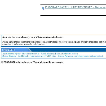
ELIBERAREA ACTULUI DE IDENTITATE - Pierderea, furtu
Acest site foloseste tehnologie de profilare anonima a traficului
.
Pentru a imbunatati experienta utilizatorilor sai, acest website foloseste tehnologia de profilare anonima a traficului
mesajelor si reclamelor pe care le vedeti online.
Apartamente Pipera
:
Biciclete Bucuresti
:
Haine Bebelusi Baieti
:
Parfumuri Ieftine
Bratari Pandora
:
Cod Postal
:
Firme curatenie
:
TVR 1 Live
:
Testere Parfumuri
:
anvelope iarna
:
natural potent
© 2003-2026 eformulare.ro. Toate drepturile rezervate.