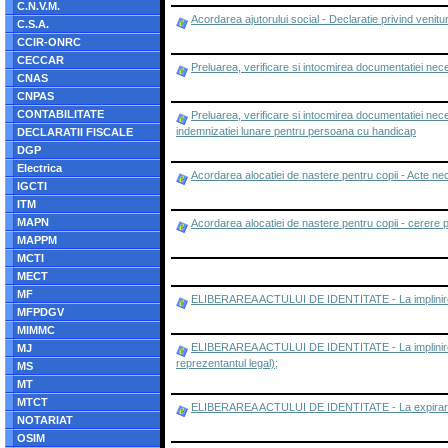
C.N.V.M.
Acordarea ajutorului social - Declaratie privind venitur
C.S.A.
CCIR-ONRC
CECCAR
Preluarea, verificare si intocmirea documentatiei nec
CNAS
CNPAS
CONTABILITATE
Preluarea, verificare si intocmirea documentatiei ne
indemnizatiei lunare pentru persoana cu handicap
DECLARATII FISCALE
DGP
Electrica
Acordarea alocatiei de nastere pentru copii - Acte n
IGCTI
ITM
MAPN
Acordarea alocatiei de nastere pentru copii - cerere 
MAPPM
MCTI
MECT
MF
ELIBERAREA ACTULUI DE IDENTITATE - La implinirea
MFPDGV
MIMMC
ELIBERAREA ACTULUI DE IDENTITATE - La implinirea vars
MJ
reprezentantul legal);
MS
MT
MTCT
ELIBERAREA ACTULUI DE IDENTITATE - La expirarea ter
NOTARIAT
OSIM