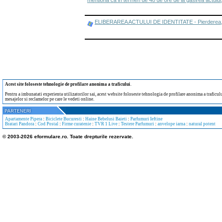
mentiona ca in termen de 48 de ore de la gasirea actului,
ELIBERAREA ACTULUI DE IDENTITATE - Pierderea, furtu
Acest site foloseste tehnologie de profilare anonima a traficului
.
Pentru a imbunatati experienta utilizatorilor sai, acest website foloseste tehnologia de profilare anonima a traficului
mesajelor si reclamelor pe care le vedeti online.
Apartamente Pipera
:
Biciclete Bucuresti
:
Haine Bebelusi Baieti
:
Parfumuri Ieftine
Bratari Pandora
:
Cod Postal
:
Firme curatenie
:
TVR 1 Live
:
Testere Parfumuri
:
anvelope iarna
:
natural potent
© 2003-2026 eformulare.ro. Toate drepturile rezervate.