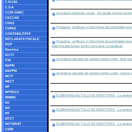
C.N.V.M.
C.S.A.
CCIR-ONRC
Acordarea ajutorului social - Declaratie privind venitur
CECCAR
CNAS
Preluarea, verificare si intocmirea documentatiei nec
CNPAS
CONTABILITATE
DECLARATII FISCALE
Preluarea, verificare si intocmirea documentatiei ne
DGP
indemnizatiei lunare pentru persoana cu handicap
Electrica
IGCTI
Acordarea alocatiei de nastere pentru copii - Acte n
ITM
MAPN
MAPPM
Acordarea alocatiei de nastere pentru copii - cerere 
MCTI
MECT
MF
MFPDGV
ELIBERAREA ACTULUI DE IDENTITATE - La implinirea
MIMMC
MJ
MS
ELIBERAREA ACTULUI DE IDENTITATE - La expirarea t
MT
MTCT
NOTARIAT
ELIBERAREA ACTULUI DE IDENTITATE - La expirarea ter
OSIM