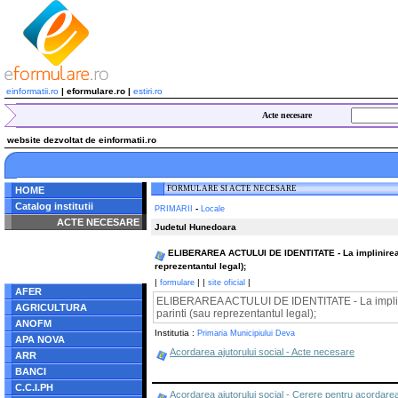
einformatii.ro
| eformulare.ro |
estiri.ro
Acte necesare
website dezvoltat de einformatii.ro
FORMULARE SI ACTE NECESARE
HOME
Catalog institutii
-
PRIMARII
Locale
ACTE NECESARE
Judetul Hunedoara
Notice
: Undefined index:
ELIBERAREA ACTULUI DE IDENTITATE - La implinirea vars
radacina in
reprezentantul legal);
/home/eformulare.ro/public_html/navigare/stanga.php
on line
62
|
|
|
|
formulare
site oficial
AFER
ELIBERAREA ACTULUI DE IDENTITATE - La implinirea 
AGRICULTURA
parinti (sau reprezentantul legal);
ANOFM
Institutia :
Primaria Municipiului Deva
APA NOVA
Acordarea ajutorului social - Acte necesare
ARR
BANCI
C.C.I.PH
Acordarea ajutorului social - Cerere pentru acordarea 