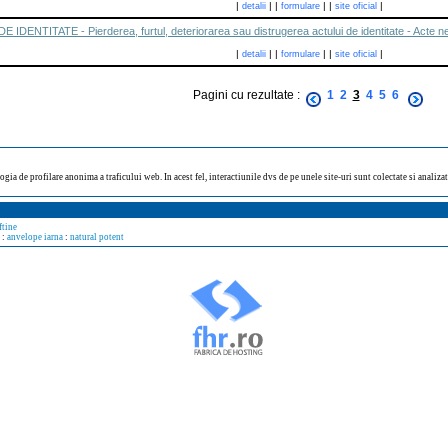
|
|
|
|
|
|
detalii
formulare
site oficial
DENTITATE - Pierderea, furtul, deteriorarea sau distrugerea actului de identitate - Acte 
|
|
|
|
|
|
detalii
formulare
site oficial
Pagini cu rezultate :
1
2
3
4
5
6
ogia de profilare anonima a traficului web. In acest fel, interactiunile dvs de pe unele site-uri sunt colectate si analiz
ftine
:
anvelope iarna
:
natural potent