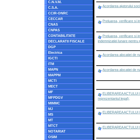
C.N.V.M.
Acordarea ajutorului socia
C.S.A.
CCIR-ONRC
CECCAR
Preluarea, verificare si
CNAS
CNPAS
CONTABILITATE
Preluarea, verificare si
indemnizatiei lunare pentru
DECLARATII FISCALE
DGP
Electrica
Acordarea alocatiei de n
IGCTI
ITM
MAPN
Acordarea alocatiei de n
MAPPM
MCTI
MECT
MF
ELIBERAREA ACTULUI DE ID
MFPDGV
reprezentantul legal);
MIMMC
MJ
ELIBERAREA ACTULUI DE 
MS
MT
MTCT
ELIBERAREA ACTULUI DE ID
NOTARIAT
OSIM