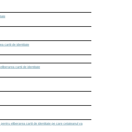
tate
cartii de identitate
berarea cartii de identitate
ntru eliberarea cartii de identitate pe care cetateanul va