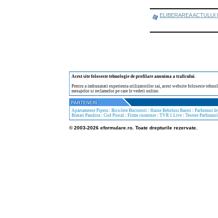
ELIBERAREA ACTULUI DE I
Acest site foloseste tehnologie de profilare anonima a traficului
.
Pentru a imbunatati experienta utilizatorilor sai, acest website foloseste tehnol
mesajelor si reclamelor pe care le vedeti online.
Apartamente Pipera
:
Biciclete Bucuresti
:
Haine Bebelusi Baieti
:
Parfumuri Ie
Bratari Pandora
:
Cod Postal
:
Firme curatenie
:
TVR 1 Live
:
Testere Parfumuri
© 2003-2026 eformulare.ro. Toate drepturile rezervate.