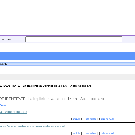
e necesare
ESARE
DENTITATE - La implinirea varstei de 14 ani - Acte necesare
DENTITATE - La implinirea varstei de 14 ani - Acte necesare
 Deva
ial - Acte necesare
|
|
|
|
|
|
detalii
formulare
site oficial
al - Cerere pentru acordarea ajutorului social
|
|
|
|
|
|
detalii
formulare
site oficial