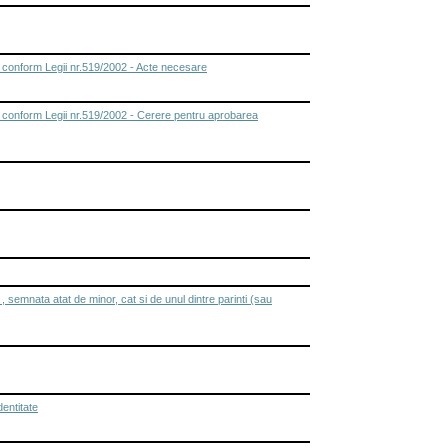
, conform Legii nr.519/2002 - Acte necesare
p, conform Legii nr.519/2002 - Cerere pentru aprobarea
semnata atat de minor, cat si de unul dintre parinti (sau
entitate