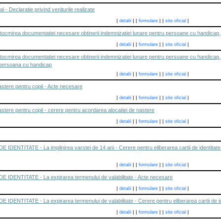
l - Declaratie privind veniturile realizate
|
|
|
|
|
|
detalii
formulare
site oficial
 intocmirea documentatiei necesare obtinerii indemnizatiei lunare pentru persoane cu handicap
|
|
|
|
|
|
detalii
formulare
site oficial
 intocmirea documentatiei necesare obtinerii indemnizatiei lunare pentru persoane cu handica
 persoana cu handicap
|
|
|
|
|
|
detalii
formulare
site oficial
astere pentru copii - Acte necesare
|
|
|
|
|
|
detalii
formulare
site oficial
astere pentru copii - cerere pentru acordarea alocatiei de nastere
|
|
|
|
|
|
detalii
formulare
site oficial
ENTITATE - La implinirea varstei de 14 ani - Cerere pentru eliberarea cartii de identitate , 
|
|
|
|
|
|
detalii
formulare
site oficial
IDENTITATE - La expirarea termenului de valabilitate - Acte necesare
|
|
|
|
|
|
detalii
formulare
site oficial
ENTITATE - La expirarea termenului de valabilitate - Cerere pentru eliberarea cartii de id
|
|
|
|
|
|
detalii
formulare
site oficial