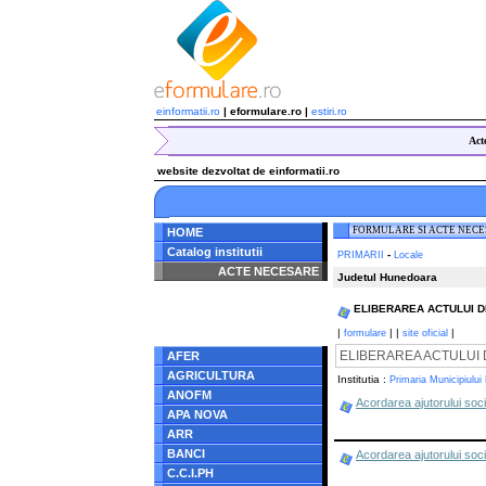
einformatii.ro
| eformulare.ro |
estiri.ro
Act
website dezvoltat de einformatii.ro
FORMULARE SI ACTE NEC
HOME
Catalog institutii
-
PRIMARII
Locale
ACTE NECESARE
Judetul Hunedoara
Notice
: Undefined index:
ELIBERAREA ACTULUI DE I
radacina in
/home/eformulare.ro/public_html/navigare/stanga.php
|
|
|
|
formulare
site oficial
on line
62
ELIBERAREA ACTULUI DE I
AFER
AGRICULTURA
Institutia :
Primaria Municipiului
ANOFM
Acordarea ajutorului soc
APA NOVA
ARR
BANCI
Acordarea ajutorului soci
C.C.I.PH