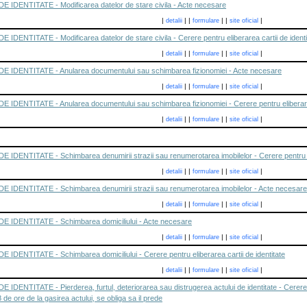
IDENTITATE - Modificarea datelor de stare civila - Acte necesare
|
|
|
|
|
|
detalii
formulare
site oficial
ENTITATE - Modificarea datelor de stare civila - Cerere pentru eliberarea cartii de identi
|
|
|
|
|
|
detalii
formulare
site oficial
IDENTITATE - Anularea documentului sau schimbarea fizionomiei - Acte necesare
|
|
|
|
|
|
detalii
formulare
site oficial
DENTITATE - Anularea documentului sau schimbarea fizionomiei - Cerere pentru eliberarea 
|
|
|
|
|
|
detalii
formulare
site oficial
DENTITATE - Schimbarea denumirii strazii sau renumerotarea imobilelor - Cerere pentru eli
|
|
|
|
|
|
detalii
formulare
site oficial
IDENTITATE - Schimbarea denumirii strazii sau renumerotarea imobilelor - Acte necesare
|
|
|
|
|
|
detalii
formulare
site oficial
IDENTITATE - Schimbarea domiciliului - Acte necesare
|
|
|
|
|
|
detalii
formulare
site oficial
DENTITATE - Schimbarea domiciliului - Cerere pentru eliberarea cartii de identitate
|
|
|
|
|
|
detalii
formulare
site oficial
ENTITATE - Pierderea, furtul, deteriorarea sau distrugerea actului de identitate - Cerere pe
de ore de la gasirea actului, se obliga sa il prede