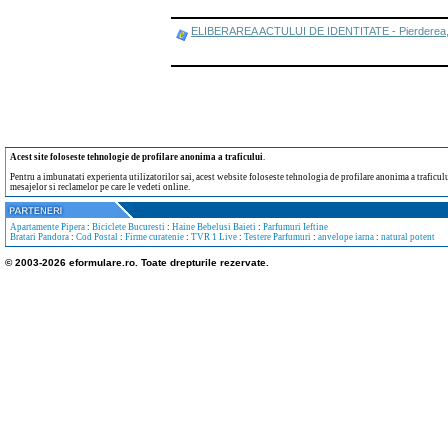
ELIBERAREA ACTULUI DE IDENTITATE - Pierderea, furtu
Acest site foloseste tehnologie de profilare anonima a traficului
.
Pentru a imbunatati experienta utilizatorilor sai, acest website foloseste tehnologia de profilare anonima a traficului
mesajelor si reclamelor pe care le vedeti online.
Apartamente Pipera
:
Biciclete Bucuresti
:
Haine Bebelusi Baieti
:
Parfumuri Ieftine
Bratari Pandora
:
Cod Postal
:
Firme curatenie
:
TVR 1 Live
:
Testere Parfumuri
:
anvelope iarna
:
natural potent
© 2003-2026 eformulare.ro. Toate drepturile rezervate.