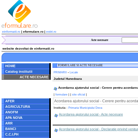
einformatii.ro
| eformulare.ro |
estiri.ro
Acte necesare
website dezvoltat de einformatii.ro
FORMULARE SI ACTE NECESARE
HOME
Catalog institutii
-
PRIMARII
Locale
ACTE NECESARE
Judetul Hunedoara
Notice
: Undefined index:
Acordarea ajutorului social - Cerere pentru acordarea
radacina in
/home/eformulare.ro/public_html/navigare/stanga.php
|
|
|
|
formulare
site oficial
on line
62
Acordarea ajutorului social - Cerere pentru acorda
AFER
AGRICULTURA
Institutia :
Primaria Municipiului Deva
ANOFM
Acordarea ajutorului social - Acte necesare
APA NOVA
ARR
BANCI
Acordarea ajutorului social - Declaratie privind venitur
C.C.I.PH