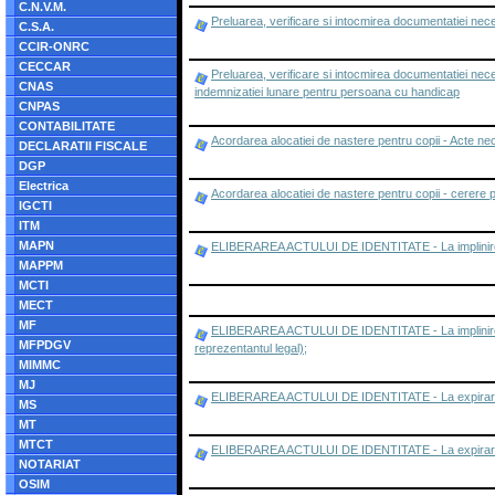
C.N.V.M.
Preluarea, verificare si intocmirea documentatiei nec
C.S.A.
CCIR-ONRC
CECCAR
Preluarea, verificare si intocmirea documentatiei ne
CNAS
indemnizatiei lunare pentru persoana cu handicap
CNPAS
CONTABILITATE
Acordarea alocatiei de nastere pentru copii - Acte n
DECLARATII FISCALE
DGP
Electrica
Acordarea alocatiei de nastere pentru copii - cerere 
IGCTI
ITM
MAPN
ELIBERAREA ACTULUI DE IDENTITATE - La implinirea
MAPPM
MCTI
MECT
MF
ELIBERAREA ACTULUI DE IDENTITATE - La implinirea vars
MFPDGV
reprezentantul legal);
MIMMC
MJ
ELIBERAREA ACTULUI DE IDENTITATE - La expirarea t
MS
MT
MTCT
ELIBERAREA ACTULUI DE IDENTITATE - La expirarea ter
NOTARIAT
OSIM