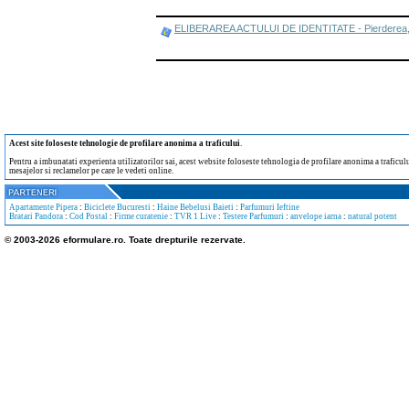
ELIBERAREA ACTULUI DE IDENTITATE - Pierderea, furtu
Acest site foloseste tehnologie de profilare anonima a traficului
.
Pentru a imbunatati experienta utilizatorilor sai, acest website foloseste tehnologia de profilare anonima a traficului
mesajelor si reclamelor pe care le vedeti online.
Apartamente Pipera
:
Biciclete Bucuresti
:
Haine Bebelusi Baieti
:
Parfumuri Ieftine
Bratari Pandora
:
Cod Postal
:
Firme curatenie
:
TVR 1 Live
:
Testere Parfumuri
:
anvelope iarna
:
natural potent
© 2003-2026 eformulare.ro. Toate drepturile rezervate.