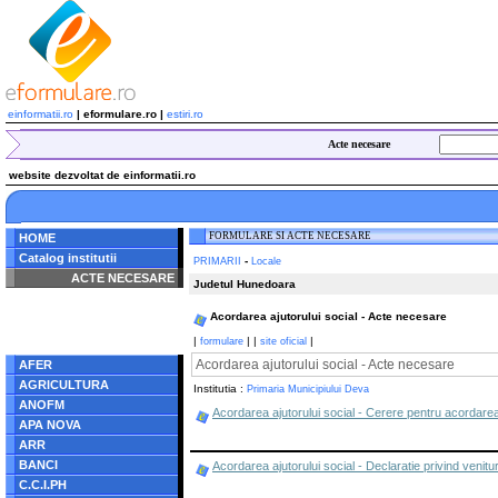
einformatii.ro
| eformulare.ro |
estiri.ro
Acte necesare
website dezvoltat de einformatii.ro
FORMULARE SI ACTE NECESARE
HOME
Catalog institutii
-
PRIMARII
Locale
ACTE NECESARE
Judetul Hunedoara
Notice
: Undefined index:
Acordarea ajutorului social - Acte necesare
radacina in
/home/eformulare.ro/public_html/navigare/stanga.php
|
|
|
|
formulare
site oficial
on line
62
Acordarea ajutorului social - Acte necesare
AFER
AGRICULTURA
Institutia :
Primaria Municipiului Deva
ANOFM
Acordarea ajutorului social - Cerere pentru acordarea 
APA NOVA
ARR
BANCI
Acordarea ajutorului social - Declaratie privind venitur
C.C.I.PH