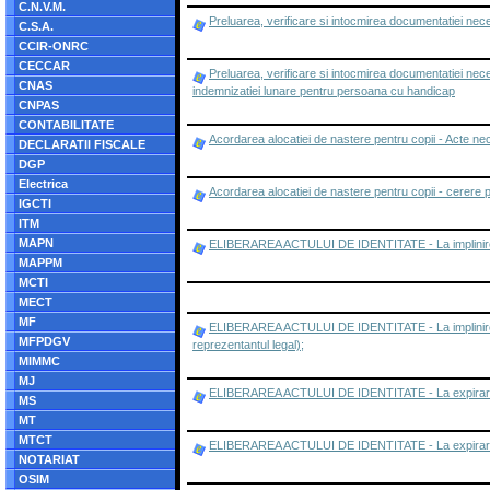
C.N.V.M.
Preluarea, verificare si intocmirea documentatiei nec
C.S.A.
CCIR-ONRC
CECCAR
Preluarea, verificare si intocmirea documentatiei ne
CNAS
indemnizatiei lunare pentru persoana cu handicap
CNPAS
CONTABILITATE
Acordarea alocatiei de nastere pentru copii - Acte n
DECLARATII FISCALE
DGP
Electrica
Acordarea alocatiei de nastere pentru copii - cerere 
IGCTI
ITM
MAPN
ELIBERAREA ACTULUI DE IDENTITATE - La implinirea
MAPPM
MCTI
MECT
MF
ELIBERAREA ACTULUI DE IDENTITATE - La implinirea vars
MFPDGV
reprezentantul legal);
MIMMC
MJ
ELIBERAREA ACTULUI DE IDENTITATE - La expirarea t
MS
MT
MTCT
ELIBERAREA ACTULUI DE IDENTITATE - La expirarea ter
NOTARIAT
OSIM