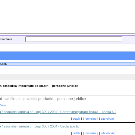
e necesare
ESARE
 stabilirea impozitului pe cladiri – persoane juridice
. stabilirea impozitului pe cladiri – persoane juridice
 Deva
 / asociatie familiala cf. Legii 300 / 2004 - Cerere inregistrare fiscala – anexa 6.2
|
|
|
|
|
|
detalii
formulare
site oficial
 / asociatie familiala cf. Legii 300 / 2004 - Declaratie tip
|
|
|
|
|
|
detalii
formulare
site oficial