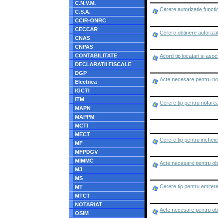
C.N.V.M.
Cerere autorizatie funct
C.S.A.
CCIR-ONRC
CECCAR
Cerere obtinere autorizat
CNAS
CNPAS
CONTABILITATE
Acord tip locatari si asoc
DECLARATII FISCALE
DGP
Acte necesare pentru not
Electrica
IGCTI
ITM
Cerere tip pentru notarea
MAPN
MAPPM
MCTI
MECT
Cerere tip pentru incheie
MF
MFPDGV
MIMMC
Acte necesare pentru obt
MJ
MS
Cerere tip pentru emitere
MT
MTCT
NOTARIAT
Acte necesare pentru obti
OSIM