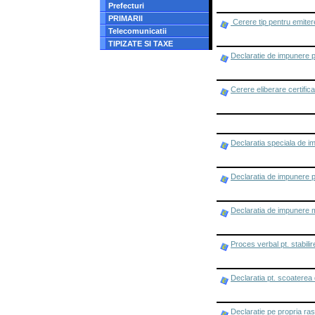
Prefecturi
PRIMARII
Cerere tip pentru emitere
Telecomunicatii
TIPIZATE SI TAXE
Declaratie de impunere pt.
Cerere eliberare certifica
Declaratia speciala de imp
Declaratia de impunere pt.
Declaratia de impunere m
Proces verbal pt. stabilir
Declaratia pt. scoaterea 
Declaratie pe propria ra