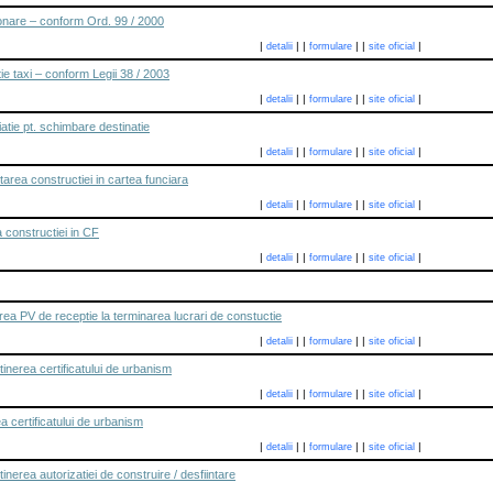
ionare – conform Ord. 99 / 2000
|
|
|
|
|
|
detalii
formulare
site oficial
ie taxi – conform Legii 38 / 2003
|
|
|
|
|
|
detalii
formulare
site oficial
iatie pt. schimbare destinatie
|
|
|
|
|
|
detalii
formulare
site oficial
area constructiei in cartea funciara
|
|
|
|
|
|
detalii
formulare
site oficial
 constructiei in CF
|
|
|
|
|
|
detalii
formulare
site oficial
rea PV de receptie la terminarea lucrari de constuctie
|
|
|
|
|
|
detalii
formulare
site oficial
inerea certificatului de urbanism
|
|
|
|
|
|
detalii
formulare
site oficial
a certificatului de urbanism
|
|
|
|
|
|
detalii
formulare
site oficial
nerea autorizatiei de construire / desfiintare