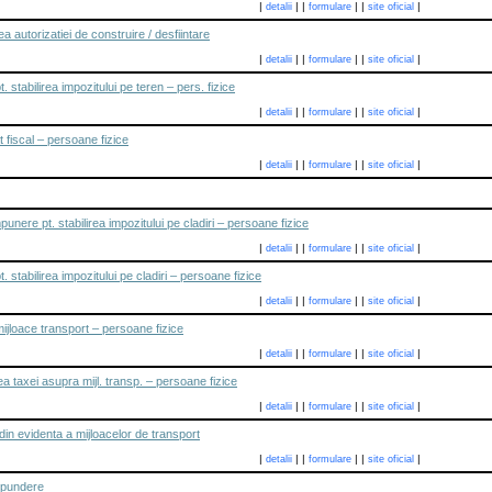
|
|
|
|
|
|
detalii
formulare
site oficial
a autorizatiei de construire / desfiintare
|
|
|
|
|
|
detalii
formulare
site oficial
 stabilirea impozitului pe teren – pers. fizice
|
|
|
|
|
|
detalii
formulare
site oficial
t fiscal – persoane fizice
|
|
|
|
|
|
detalii
formulare
site oficial
unere pt. stabilirea impozitului pe cladiri – persoane fizice
|
|
|
|
|
|
detalii
formulare
site oficial
 stabilirea impozitului pe cladiri – persoane fizice
|
|
|
|
|
|
detalii
formulare
site oficial
ijloace transport – persoane fizice
|
|
|
|
|
|
detalii
formulare
site oficial
ea taxei asupra mijl. transp. – persoane fizice
|
|
|
|
|
|
detalii
formulare
site oficial
din evidenta a mijloacelor de transport
|
|
|
|
|
|
detalii
formulare
site oficial
spundere