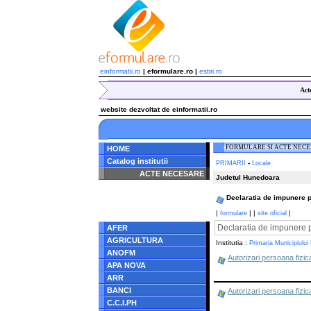
einformatii.ro
| eformulare.ro |
estiri.ro
Act
website dezvoltat de einformatii.ro
FORMULARE SI ACTE NEC
HOME
Catalog institutii
-
PRIMARII
Locale
ACTE NECESARE
Judetul Hunedoara
Notice
: Undefined index:
Declaratia de impunere pt.
radacina in
/home/eformulare.ro/public_html/navigare/stanga.php
|
|
|
|
formulare
site oficial
on line
62
Declaratia de impunere pt
AFER
AGRICULTURA
Institutia :
Primaria Municipiului
ANOFM
Autorizari persoana fizica
APA NOVA
ARR
BANCI
Autorizari persoana fizica
C.C.I.PH