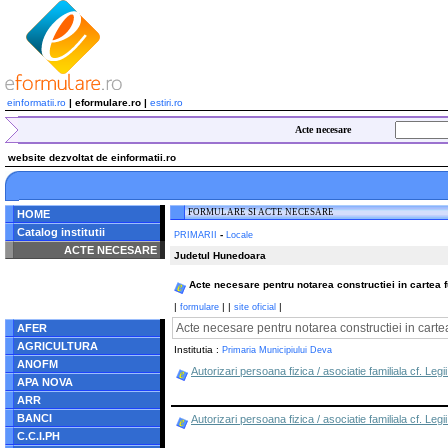
einformatii.ro
| eformulare.ro |
estiri.ro
Acte necesare
website dezvoltat de einformatii.ro
FORMULARE SI ACTE NECESARE
HOME
Catalog institutii
-
PRIMARII
Locale
ACTE NECESARE
Judetul Hunedoara
Notice
: Undefined index:
Acte necesare pentru notarea constructiei in cartea 
radacina in
/home/eformulare.ro/public_html/navigare/stanga.php
|
|
|
|
formulare
site oficial
on line
62
Acte necesare pentru notarea constructiei in carte
AFER
AGRICULTURA
Institutia :
Primaria Municipiului Deva
ANOFM
Autorizari persoana fizica / asociatie familiala cf. Leg
APA NOVA
ARR
BANCI
Autorizari persoana fizica / asociatie familiala cf. Legi
C.C.I.PH