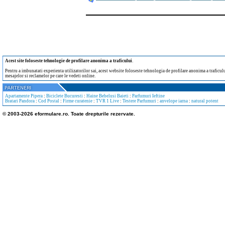
Acest site foloseste tehnologie de profilare anonima a traficului
.
Pentru a imbunatati experienta utilizatorilor sai, acest website foloseste tehnologia de profilare anonima a traficului
mesajelor si reclamelor pe care le vedeti online.
Apartamente Pipera
:
Biciclete Bucuresti
:
Haine Bebelusi Baieti
:
Parfumuri Ieftine
Bratari Pandora
:
Cod Postal
:
Firme curatenie
:
TVR 1 Live
:
Testere Parfumuri
:
anvelope iarna
:
natural potent
© 2003-2026 eformulare.ro. Toate drepturile rezervate.