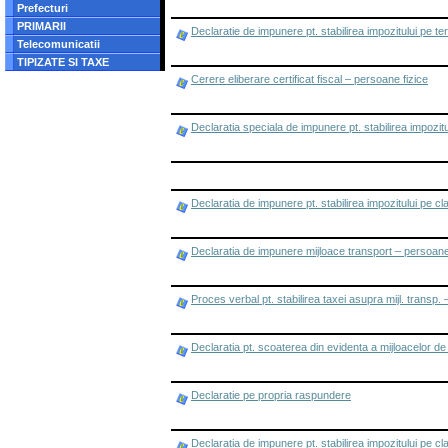
Prefecturi
PRIMARII
Declaratie de impunere pt. stabilirea impozitului pe ter
Telecomunicatii
TIPIZATE SI TAXE
Cerere eliberare certificat fiscal – persoane fizice
Declaratia speciala de impunere pt. stabilirea impozitu
Declaratia de impunere pt. stabilirea impozitului pe cl
Declaratia de impunere mijloace transport – persoane
Proces verbal pt. stabilirea taxei asupra mijl. transp.
Declaratia pt. scoaterea din evidenta a mijloacelor de
Declaratie pe propria raspundere
Declaratia de impunere pt. stabilirea impozitului pe cla