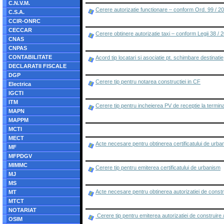
C.N.V.M.
Cerere autorizatie functionare – conform Ord. 99 / 2
C.S.A.
CCIR-ONRC
CECCAR
Cerere obtinere autorizatie taxi – conform Legii 38 / 
CNAS
CNPAS
CONTABILITATE
Acord tip locatari si asociatie pt. schimbare destinatie
DECLARATII FISCALE
DGP
Cerere tip pentru notarea constructiei in CF
Electrica
IGCTI
ITM
Cerere tip pentru incheierea PV de receptie la termin
MAPN
MAPPM
MCTI
MECT
Acte necesare pentru obtinerea certificatului de urba
MF
MFPDGV
MIMMC
Cerere tip pentru emiterea certificatului de urbanism
MJ
MS
Acte necesare pentru obtinerea autorizatiei de constru
MT
MTCT
NOTARIAT
Cerere tip pentru emiterea autorizatiei de construire /
OSIM