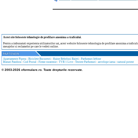
Acest site foloseste tehnologie de profilare anonima a traficului
.
Pentru a imbunatati experienta utilizatorilor sai, acest website foloseste tehnologia de profilare anonima a traficului
mesajelor si reclamelor pe care le vedeti online.
Apartamente Pipera
:
Biciclete Bucuresti
:
Haine Bebelusi Baieti
:
Parfumuri Ieftine
Bratari Pandora
:
Cod Postal
:
Firme curatenie
:
TVR 1 Live
:
Testere Parfumuri
:
anvelope iarna
:
natural potent
© 2003-2026 eformulare.ro. Toate drepturile rezervate.