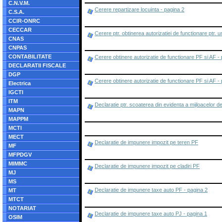
C.N.V.M.
Cerere repartizare locuinta - pagina 2
C.S.A.
CCIR-ONRC
CECCAR
Cerere ptr. obtinerea autorizatiei de functionare ptr. uni
CNAS
CNPAS
CONTABILITATE
Cerere obtinere autorizatie de functionare PF si AF -
DECLARATII FISCALE
DGP
Cerere obtinere autorizatie de functionare PF si AF -
Electrica
IGCTI
ITM
Declaratie ptr. scoaterea din evidenta a mijloacelor d
MAPN
MAPPM
MCTI
MECT
Declaratie de impunere impozit pe teren PF
MF
MFPDGV
MIMMC
Declaratie de impunere impozit pe cladiri PF
MJ
MS
Declaratie de impunere taxe auto PF - pagina 2
MT
MTCT
NOTARIAT
Declaratie de impunere taxe auto PJ - pagina 1
OSIM