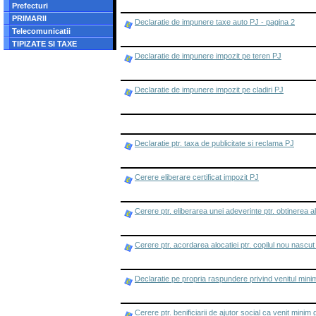
Prefecturi
PRIMARII
Declaratie de impunere taxe auto PJ - pagina 2
Telecomunicatii
TIPIZATE SI TAXE
Declaratie de impunere impozit pe teren PJ
Declaratie de impunere impozit pe cladiri PJ
Declaratie ptr. taxa de publicitate si reclama PJ
Cerere eliberare certificat impozit PJ
Cerere ptr. eliberarea unei adeverinte ptr. obtinerea al
Cerere ptr. acordarea alocatiei ptr. copilul nou nascut
Declaratie pe propria raspundere privind venitul mini
Cerere ptr. benificiarii de ajutor social ca venit minim