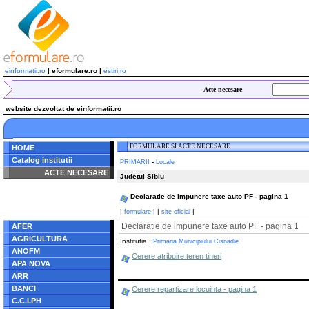
einformatii.ro
| eformulare.ro |
estiri.ro
Acte necesare
website dezvoltat de einformatii.ro
FORMULARE SI ACTE NECESARE
HOME
Catalog institutii
-
PRIMARII
Locale
ACTE NECESARE
Judetul Sibiu
Notice
: Undefined index:
Declaratie de impunere taxe auto PF - pagina 1
radacina in
/home/eformulare.ro/public_html/navigare/stanga.php
|
|
|
|
formulare
site oficial
on line
62
Declaratie de impunere taxe auto PF - pagina 1
AFER
AGRICULTURA
Institutia :
Primaria Municipiului Cisnadie
ANOFM
Cerere atribuire teren tineri
APA NOVA
ARR
BANCI
Cerere repartizare locuinta - pagina 1
C.C.I.PH