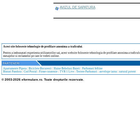
AVIZUL DE SAPATURA
Acest site foloseste tehnologie de profilare anonima a traficului
.
Pentru a imbunatati experienta utilizatorilor sai, acest website foloseste tehnologia de profilare anonima a traficului
mesajelor si reclamelor pe care le vedeti online.
Apartamente Pipera
:
Biciclete Bucuresti
:
Haine Bebelusi Baieti
:
Parfumuri Ieftine
Bratari Pandora
:
Cod Postal
:
Firme curatenie
:
TVR 1 Live
:
Testere Parfumuri
:
anvelope iarna
:
natural potent
© 2003-2026 eformulare.ro. Toate drepturile rezervate.