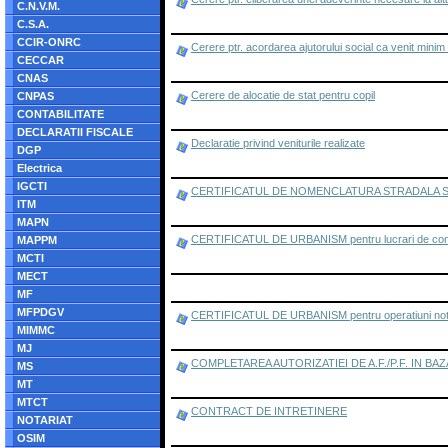
C.N.V.M.
C.S.A.
CCIR-ONRC
Cerere ptr. acordarea ajutorului social ca venit minim
CECCAR
CNAS
Cerere de alocatie de stat pentru copil
CNPAS
CONTABILITATE
DECLARATII FISCALE
Declaratie privind veniturile realizate
DGP
Electrica
IGCTI
CERTIFICATUL DE NOMENCLATURA STRADALA S
ITM
MAPN
CERTIFICATUL DE URBANISM pentru lucrari de construire
MAPPM
MCTI
MECT
MF
MFPDGV
CERTIFICATUL DE URBANISM pentru operatiuni notarial
MIMMC
MJ
COMPLETAREA AUTORIZATIEI DE A.F./P.F. IN BAZA
MS
MT
MTCT
CONTRACT DE INTRETINERE
NOTARIAT
OSIM