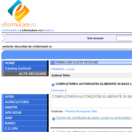
einformatii.ro
| eformulare.ro |
estiri.ro
Acte necesare
website dezvoltat de einformatii.ro
FORMULARE SI ACTE NECESARE
HOME
Catalog institutii
-
PRIMARII
Locale
ACTE NECESARE
Judetul Sibiu
Notice
: Undefined index:
COMPLETAREA AUTORIZATIEI ELIBERATE IN BAZA L
radacina in
/home/eformulare.ro/public_html/navigare/stanga.php
|
|
formulare
on line
62
COMPLETAREA AUTORIZATIEI ELIBERATE IN B
AFER
AGRICULTURA
ANOFM
Institutia :
Primaria Municipiului Sibiu
APA NOVA
Cerere ptr. benificiarii de ajutor social ca venit minim
ARR
BANCI
C.C.I.PH
Cerere ptr. eliberarea unei adeverinte necesare la alta