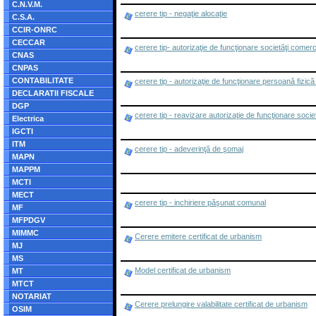
C.N.V.M.
cerere tip - negaţie alocaţie
C.S.A.
CCIR-ONRC
CECCAR
cerere tip- autorizaţie de funcţionare societăţi comerc
CNAS
CNPAS
CONTABILITATE
cerere tip - autorizaţie de funcţionare persoană fizică
DECLARATII FISCALE
DGP
cerere tip - reavizare autorizaţie de funcţionare soci
Electrica
IGCTI
ITM
cerere tip - adeverinţă de şomaj
MAPN
MAPPM
MCTI
MECT
cerere tip - inchiriere păşunat comunal
MF
MFPDGV
MIMMC
Cerere emitere certificat de urbanism
MJ
MS
Model certificat de urbanism
MT
MTCT
NOTARIAT
Cerere prelungire valabilitate certificat de urbanism
OSIM