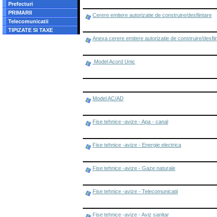
Prefecturi
PRIMARII
Cerere emitere autorizatie de construire/desfiintare
Telecomunicatii
TIPIZATE SI TAXE
Anexa cerere emitere autorizatie de construire/desfii
Model Acord Unic
Model AC/AD
Fise tehnice -avize - Apa - canal
Fise tehnice -avize - Energie electrica
Fise tehnice -avize - Gaze naturale
Fise tehnice -avize - Telecomunicatii
Fise tehnice -avize - Aviz sanitar