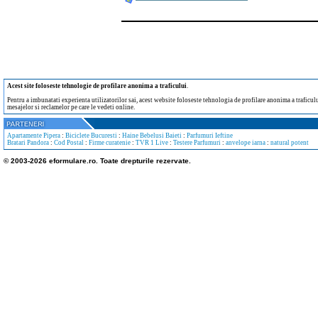
Acest site foloseste tehnologie de profilare anonima a traficului
.
Pentru a imbunatati experienta utilizatorilor sai, acest website foloseste tehnologia de profilare anonima a traficului
mesajelor si reclamelor pe care le vedeti online.
Apartamente Pipera
:
Biciclete Bucuresti
:
Haine Bebelusi Baieti
:
Parfumuri Ieftine
Bratari Pandora
:
Cod Postal
:
Firme curatenie
:
TVR 1 Live
:
Testere Parfumuri
:
anvelope iarna
:
natural potent
© 2003-2026 eformulare.ro. Toate drepturile rezervate.