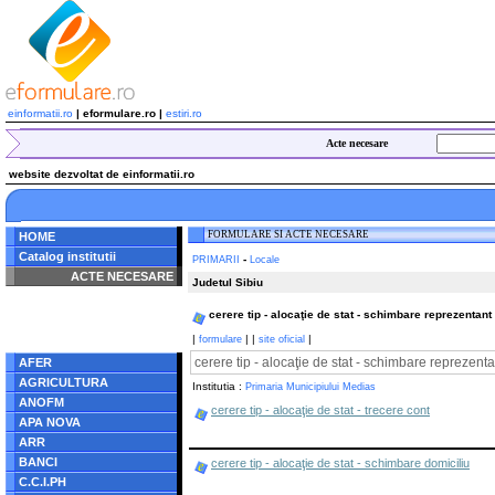
einformatii.ro
| eformulare.ro |
estiri.ro
Acte necesare
website dezvoltat de einformatii.ro
FORMULARE SI ACTE NECESARE
HOME
Catalog institutii
-
PRIMARII
Locale
ACTE NECESARE
Judetul Sibiu
Notice
: Undefined index:
cerere tip - alocaţie de stat - schimbare reprezentant
radacina in
/home/eformulare.ro/public_html/navigare/stanga.php
|
|
|
|
formulare
site oficial
on line
62
cerere tip - alocaţie de stat - schimbare reprezenta
AFER
AGRICULTURA
Institutia :
Primaria Municipiului Medias
ANOFM
cerere tip - alocaţie de stat - trecere cont
APA NOVA
ARR
BANCI
cerere tip - alocaţie de stat - schimbare domiciliu
C.C.I.PH