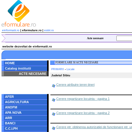
einformatii.ro
| eformulare.ro |
estiri.ro
Acte necesare
website dezvoltat de einformatii.ro
FORMULARE SI ACTE NECESARE
HOME
Catalog institutii
-
PRIMARII
Locale
ACTE NECESARE
Judetul Sibiu
Notice
: Undefined index:
Cerere atribuire teren tineri
radacina in
/home/eformulare.ro/public_html/navigare/stanga.php
on line
62
AFER
Cerere repartizare locuinta - pagina 1
AGRICULTURA
ANOFM
APA NOVA
Cerere repartizare locuinta - pagina 2
ARR
BANCI
Cerere ptr. obtinerea autorizatiei de functionare ptr. uni
C.C.I.PH