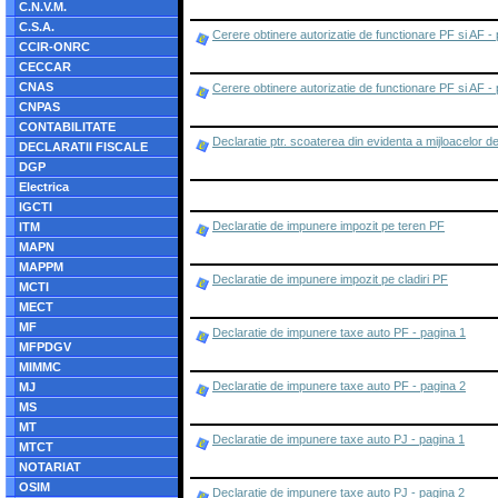
C.N.V.M.
C.S.A.
Cerere obtinere autorizatie de functionare PF si AF -
CCIR-ONRC
CECCAR
CNAS
Cerere obtinere autorizatie de functionare PF si AF -
CNPAS
CONTABILITATE
Declaratie ptr. scoaterea din evidenta a mijloacelor d
DECLARATII FISCALE
DGP
Electrica
IGCTI
Declaratie de impunere impozit pe teren PF
ITM
MAPN
MAPPM
Declaratie de impunere impozit pe cladiri PF
MCTI
MECT
MF
Declaratie de impunere taxe auto PF - pagina 1
MFPDGV
MIMMC
Declaratie de impunere taxe auto PF - pagina 2
MJ
MS
MT
Declaratie de impunere taxe auto PJ - pagina 1
MTCT
NOTARIAT
OSIM
Declaratie de impunere taxe auto PJ - pagina 2