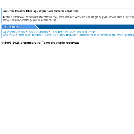
Acest site foloseste tehnologie de profilare anonima a traficului
.
Pentru a imbunatati experienta utilizatorilor sai, acest website foloseste tehnologia de profilare anonima a traficului
mesajelor si reclamelor pe care le vedeti online.
Apartamente Pipera
:
Biciclete Electrice
:
Haine Bebelusi Fete
:
Parfumuri Ieftine
Cod Postal
:
Firme paza
:
Parfumuri Tester
:
TV Online Romania
:
Talisman Pandora
:
anvelope all season
:
plafar 
© 2003-2026 eformulare.ro. Toate drepturile rezervate.