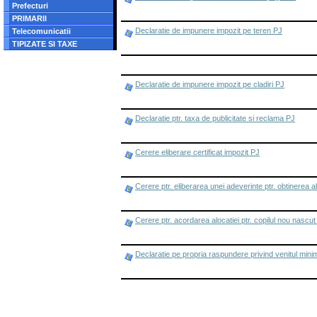
Prefecturi
PRIMARII
Declaratie de impunere impozit pe teren PJ
Telecomunicatii
TIPIZATE SI TAXE
Declaratie de impunere impozit pe cladiri PJ
Declaratie ptr. taxa de publicitate si reclama PJ
Cerere eliberare certificat impozit PJ
Cerere ptr. eliberarea unei adeverinte ptr. obtinerea al
Cerere ptr. acordarea alocatiei ptr. copilul nou nascut
Declaratie pe propria raspundere privind venitul mini