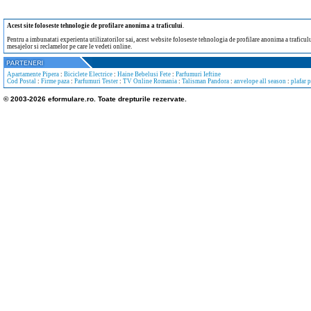
Acest site foloseste tehnologie de profilare anonima a traficului
.
Pentru a imbunatati experienta utilizatorilor sai, acest website foloseste tehnologia de profilare anonima a traficului
mesajelor si reclamelor pe care le vedeti online.
Apartamente Pipera
:
Biciclete Electrice
:
Haine Bebelusi Fete
:
Parfumuri Ieftine
Cod Postal
:
Firme paza
:
Parfumuri Tester
:
TV Online Romania
:
Talisman Pandora
:
anvelope all season
:
plafar 
© 2003-2026 eformulare.ro. Toate drepturile rezervate.