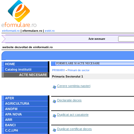
einformatii.ro
| eformulare.ro |
estiri.ro
Acte necesare
website dezvoltat de einformatii.ro
FORMULARE SI ACTE NECESARE
HOME
Catalog institutii
-
PRIMARII
Primarii de sector
ACTE NECESARE
Primaria Sectorului 1
Notice
: Undefined index:
Cerere sentinta nasteri
radacina in
/home/eformulare.ro/public_html/navigare/stanga.php
on line
62
AFER
Declaratie deces
AGRICULTURA
ANOFM
APA NOVA
Duplicat act casatorie
ARR
BANCI
Duplicat certificat deces
C.C.I.PH