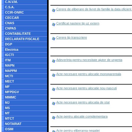
C.N.V.M.
C.S.A.
Cerere de eliberare de livret de familie la data oficieri
CCIR-ONRC
CECCAR
CNAS
Certificat nastere tip uz extern
CNPAS
CONTABILITATE
Cerere tip transcriere
DECLARATII FISCALE
DGP
Electrica
IGCTI
Adeverinta pentru necesitate ajutor de urgenta
ITM
MAPN
MAPPM
Acte necesare pentru alocatie monoparentala
MCTI
MECT
MF
Acte necesare pentru alocatie nou-nascuti
MFPDGV
MIMMC
Acte necesare pentru alocatia de stat
MJ
MS
MT
Acte pentru alocatie complementara
MTCT
NOTARIAT
OSIM
Acte pentru eliberarea negatiei