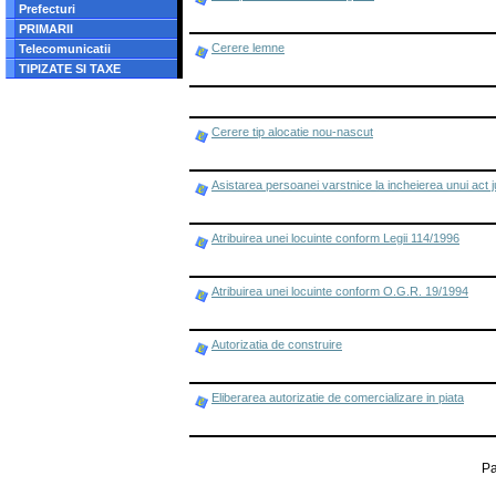
Prefecturi
PRIMARII
Cerere lemne
Telecomunicatii
TIPIZATE SI TAXE
Cerere tip alocatie nou-nascut
Asistarea persoanei varstnice la incheierea unui act j
Atribuirea unei locuinte conform Legii 114/1996
Atribuirea unei locuinte conform O.G.R. 19/1994
Autorizatia de construire
Eliberarea autorizatie de comercializare in piata
Pa