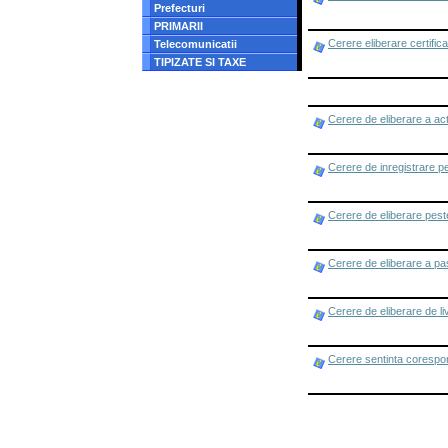
Prefecturi
PRIMARII
Cerere eliberare certific
Telecomunicatii
TIPIZATE SI TAXE
Cerere de eliberare a ac
Cerere de inregistrare p
Cerere de eliberare pest
Cerere de eliberare a pa
Cerere de eliberare de livr
Cerere sentinta corespo