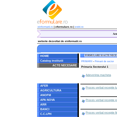
einformatii.ro
| eformulare.ro |
estiri.ro
Act
website dezvoltat de einformatii.ro
FORMULARE SI ACTE NEC
HOME
Catalog institutii
-
PRIMARII
Primarii de sector
ACTE NECESARE
Primaria Sectorului 1
Notice
: Undefined index:
Adeverinta macheta
radacina in
/home/eformulare.ro/public_html/navigare/stanga.php
on line
62
AFER
Proces verbal receptie luc
AGRICULTURA
ANOFM
APA NOVA
Proces verbal receptie p
ARR
BANCI
Proces verbal receptie fi
C.C.I.PH