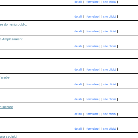
|
|
|
|
|
|
detalii
formulare
site oficial
|
|
|
|
|
|
detalii
formulare
site oficial
re domeniu public.
|
|
|
|
|
|
detalii
formulare
site oficial
re Amplasament
|
|
|
|
|
|
detalii
formulare
site oficial
|
|
|
|
|
|
detalii
formulare
site oficial
Tarabe
|
|
|
|
|
|
detalii
formulare
site oficial
|
|
|
|
|
|
detalii
formulare
site oficial
e lucrare
|
|
|
|
|
|
detalii
formulare
site oficial
|
|
|
|
|
|
detalii
formulare
site oficial
ara sediului