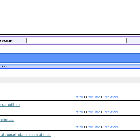
e necesare
ESARE
|
|
|
|
|
|
detalii
formulare
site oficial
rari edilitare
|
|
|
|
|
|
detalii
formulare
site oficial
reliminara
|
|
|
|
|
|
detalii
formulare
site oficial
nala lucrari refacere zone afectate