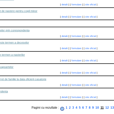
|
|
|
|
|
|
detalii
formulare
site oficial
at de nastere pentru copil minor
|
|
|
|
|
|
detalii
formulare
site oficial
telor prin corespondenta
|
|
|
|
|
|
detalii
formulare
site oficial
este termen a deceselor
|
|
|
|
|
|
detalii
formulare
site oficial
e termen a nasterilor
|
|
|
|
|
|
detalii
formulare
site oficial
sapoartelor
|
|
|
|
|
|
detalii
formulare
site oficial
et de familie la data oficierii casatorie
|
|
|
|
|
|
detalii
formulare
site oficial
ndenta
|
|
|
|
|
|
detalii
formulare
site oficial
Pagini cu rezultate :
1
2
3
4
5
6
7
8
9
10
11
12
13