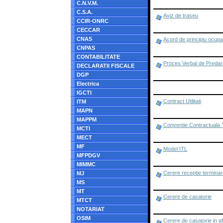
C.N.V.M.
C.S.A.
Aviz de traseu
CCIR-ONRC
CECCAR
CNAS
Acord de principiu ocupa
CNPAS
CONTABILITATE
Proces Verbal de Preda
DECLARATII FISCALE
DGP
Electrica
IGCTI
Contract Utilitati
ITM
MAPN
MAPPM
Conventie Contractuala 
MCTI
MECT
MF
Model ITL
MFPDGV
MIMMC
Cerere receptie terminar
MJ
MS
MT
Cerere de casatorie
MTCT
NOTARIAT
OSIM
Cerere de casatorie in af