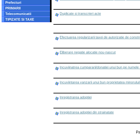
Prefecturi
PRIMARII
Duplicate si transcrieri acte
Telecomunicatii
TIPIZATE SI TAXE
Efectuarea regularizarii taxei de autorizatie de constr
Eliberare negatie alocatie nou-nascut
Incuviinatrea cumpararii/donatiei unui bun pe numele 
Incuviintarea vanzarii unui bun proprietatea minorului/
Inregistrarea adoptiei
Inregistrarea adoptiei din strainatate
Pa