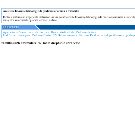
Acest site foloseste tehnologie de profilare anonima a traficului
.
Pentru a imbunatati experienta utilizatorilor sai, acest website foloseste tehnologia de profilare anonima a traficului
mesajelor si reclamelor pe care le vedeti online.
Apartamente Pipera
:
Biciclete Electrice
:
Haine Bebelusi Fete
:
Parfumuri Ieftine
Cod Postal
:
Firme paza
:
Parfumuri Tester
:
TV Online Romania
:
Talisman Pandora
:
anvelope all season
:
plafar 
© 2003-2026 eformulare.ro. Toate drepturile rezervate.