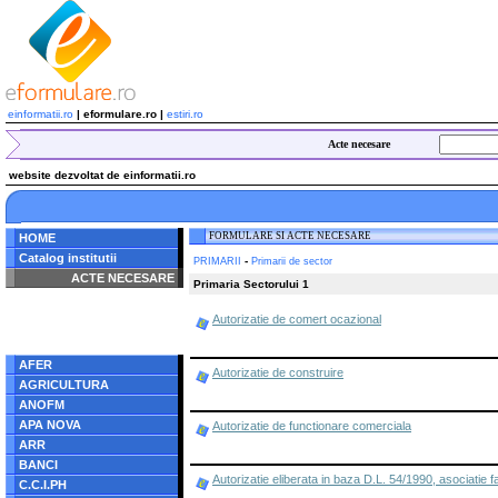
einformatii.ro
| eformulare.ro |
estiri.ro
Acte necesare
website dezvoltat de einformatii.ro
FORMULARE SI ACTE NECESARE
HOME
Catalog institutii
-
PRIMARII
Primarii de sector
ACTE NECESARE
Primaria Sectorului 1
Notice
: Undefined index:
Autorizatie de comert ocazional
radacina in
/home/eformulare.ro/public_html/navigare/stanga.php
on line
62
AFER
Autorizatie de construire
AGRICULTURA
ANOFM
APA NOVA
Autorizatie de functionare comerciala
ARR
BANCI
Autorizatie eliberata in baza D.L. 54/1990, asociatie fa
C.C.I.PH