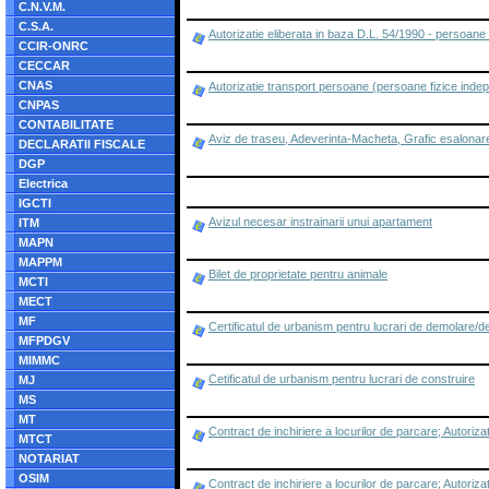
C.N.V.M.
C.S.A.
Autorizatie eliberata in baza D.L. 54/1990 - persoane
CCIR-ONRC
CECCAR
CNAS
Autorizatie transport persoane (persoane fizice inde
CNPAS
CONTABILITATE
Aviz de traseu, Adeverinta-Macheta, Grafic esalonare lu
DECLARATII FISCALE
DGP
Electrica
IGCTI
Avizul necesar instrainarii unui apartament
ITM
MAPN
MAPPM
Bilet de proprietate pentru animale
MCTI
MECT
MF
Certificatul de urbanism pentru lucrari de demolare/des
MFPDGV
MIMMC
Cetificatul de urbanism pentru lucrari de construire
MJ
MS
MT
Contract de inchiriere a locurilor de parcare; Autoriza
MTCT
NOTARIAT
OSIM
Contract de inchiriere a locurilor de parcare; Autoriza