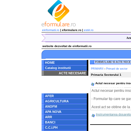
einformatii.ro
| eformulare.ro |
estiri.ro
Act
website dezvoltat de einformatii.ro
FORMULARE SI ACTE NEC
HOME
Catalog institutii
-
PRIMARII
Primarii de sector
ACTE NECESARE
Primaria Sectorului 1
Notice
: Undefined index:
Actul necesar pentru insc
radacina in
/home/eformulare.ro/public_html/navigare/stanga.php
Actul necesar pentru insc
on line
62
AFER
- Formular tip care se ga
AGRICULTURA
ANOFM
Acest act se obtine de la
APA NOVA
Instrumentarea dosarelor
ARR
BANCI
C.C.I.PH