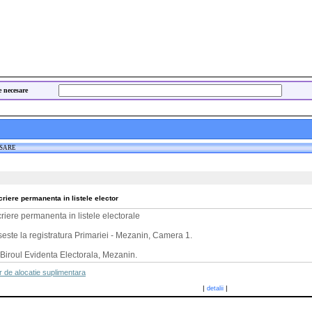
e necesare
ESARE
riere permanenta in listele elector
riere permanenta in listele electorale
seste la registratura Primariei - Mezanin, Camera 1.
 Biroul Evidenta Electorala, Mezanin.
 de alocatie suplimentara
|
|
detalii