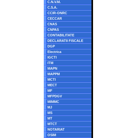
C.N.V.M.
C.S.A.
CCIR-ONRC
CECCAR
CNAS
CNPAS
CONTABILITATE
DECLARATII FISCALE
DGP
Electrica
IGCTI
ITM
MAPN
MAPPM
MCTI
MECT
MF
MFPDGV
MIMMC
MJ
MS
MT
MTCT
NOTARIAT
OSIM