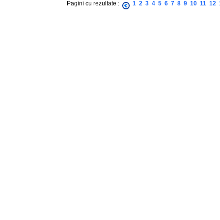
Pagini cu rezultate :
1
2
3
4
5
6
7
8
9
10
11
12