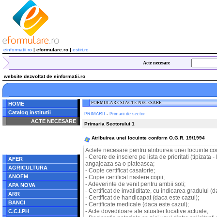
einformatii.ro
| eformulare.ro |
estiri.ro
Acte necesare
website dezvoltat de einformatii.ro
FORMULARE SI ACTE NECESARE
HOME
Catalog institutii
-
PRIMARII
Primarii de sector
ACTE NECESARE
Primaria Sectorului 1
Notice
: Undefined index:
Atribuirea unei locuinte conform O.G.R. 19/1994
radacina in
/home/eformulare.ro/public_html/navigare/stanga.php
Actele necesare pentru atribuirea unei locuinte c
on line
62
- Cerere de insciere pe lista de prioritati (tipizata
AFER
angajeaza sa o plateasca;
AGRICULTURA
- Copie certificat casatorie;
ANOFM
- Copie certificat nastere copii;
- Adeverinte de venit pentru ambii soti;
APA NOVA
- Certificat de invaliditate, cu indicarea gradului (
ARR
- Certificat de handicapat (daca este cazul);
BANCI
- Certificate medicale (daca este cazul);
- Acte doveditoare ale situatiei locative actuale;
C.C.I.PH