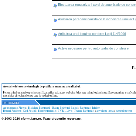
Efectuarea regularizarii taxei de autorizatie de constr
Asistarea persoanei varstnice la incheierea unui act j
Atribuirea unei locuinte conform Legii 114/1996
Actele necesare pentru autorizatia de construire
Pa
Acest site foloseste tehnologie de profilare anonima a traficului
.
Pentru a imbunatati experienta utilizatorilor sai, acest website foloseste tehnologia de profilare anonima a traficului
mesajelor si reclamelor pe care le vedeti online.
Apartamente Pipera
:
Biciclete Bucuresti
:
Haine Bebelusi Baieti
:
Parfumuri Ieftine
Bratari Pandora
:
Cod Postal
:
Firme curatenie
:
TVR 1 Live
:
Testere Parfumuri
:
anvelope iarna
:
natural potent
© 2003-2026 eformulare.ro. Toate drepturile rezervate.