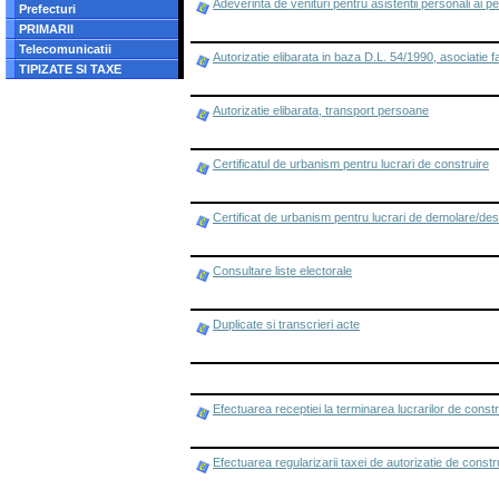
Adeverinta de venituri pentru asistentii personali ai p
Prefecturi
PRIMARII
Telecomunicatii
Autorizatie elibarata in baza D.L. 54/1990, asociatie fa
TIPIZATE SI TAXE
Autorizatie elibarata, transport persoane
Certificatul de urbanism pentru lucrari de construire
Certificat de urbanism pentru lucrari de demolare/desf
Consultare liste electorale
Duplicate si transcrieri acte
Efectuarea receptiei la terminarea lucrarilor de constr
Efectuarea regularizarii taxei de autorizatie de constr