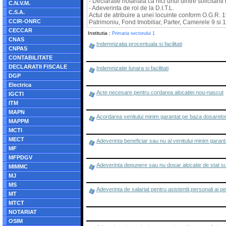
- Declaratie notariala ca nici unul dintre solicitan
C.N.V.M.
- Adeverinta de rol de la D.I.T.L.
C.S.A.
Actul de atribuire a unei locuinte conform O.G.R. 
CCIR-ONRC
Patrimoniu, Fond Imobiliar, Parter, Camerele 9 si 1
CECCAR
Institutia :
Primaria sectorului 1
CNAS
Indemnizatia procentuala si facilitati
CNPAS
CONTABILITATE
DECLARATII FISCALE
Indemnizatie lunara si facilitati
DGP
Electrica
Acte necesare pentru cordarea alocatiei nou-nascut
IGCTI
ITM
MAPN
Acordarea venitului minim garantat pe baza dosarelo
MAPPM
MCTI
MECT
Adeverinta beneficiar sau nu al venitului minim garant
MF
MFPDGV
Adeverinta depunere sau nu dosar alocatie de stat s
MIMMC
MJ
MS
Adeverinta de salariat pentru asistentii personali ai p
MT
MTCT
NOTARIAT
OSIM