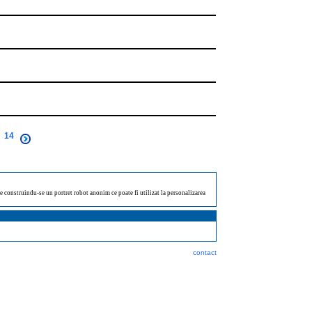
14
ate construindu-se un portret robot anonim ce poate fi utilizat la personalizarea
contact