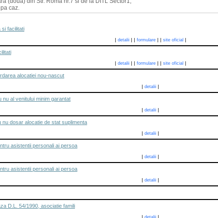
iara (doua) din Str. Roma nr.7 si de la DITL Sector1;
upa caz.
i facilitati
|
|
|
|
|
|
detalii
formulare
site oficial
litati
|
|
|
|
|
|
detalii
formulare
site oficial
rdarea alocatiei nou-nascut
|
|
detalii
 nu al venitului minim garantat
|
|
detalii
nu dosar alocatie de stat suplimenta
|
|
detalii
ntru asistentii personali ai persoa
|
|
detalii
ntru asistentii personali ai persoa
|
|
detalii
aza D.L. 54/1990, asociatie famili
|
|
detalii