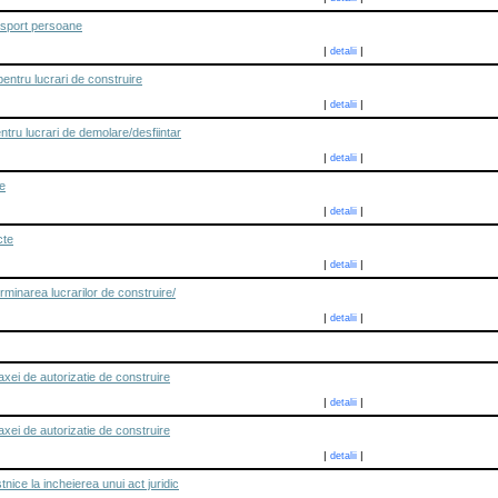
ansport persoane
|
|
detalii
pentru lucrari de construire
|
|
detalii
ntru lucrari de demolare/desfiintar
|
|
detalii
le
|
|
detalii
cte
|
|
detalii
erminarea lucrarilor de construire/
|
|
detalii
taxei de autorizatie de construire
|
|
detalii
taxei de autorizatie de construire
|
|
detalii
nice la incheierea unui act juridic