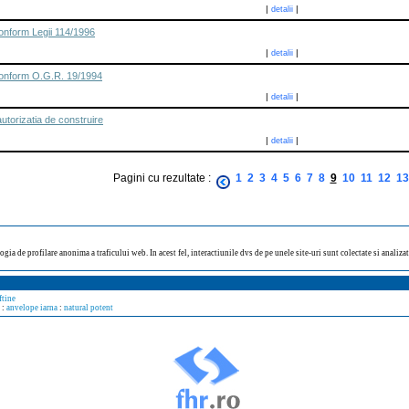
|
|
detalii
conform Legii 114/1996
|
|
detalii
 conform O.G.R. 19/1994
|
|
detalii
utorizatia de construire
|
|
detalii
Pagini cu rezultate :
1
2
3
4
5
6
7
8
9
10
11
12
13
ogia de profilare anonima a traficului web. In acest fel, interactiunile dvs de pe unele site-uri sunt colectate si analiz
ftine
:
anvelope iarna
:
natural potent