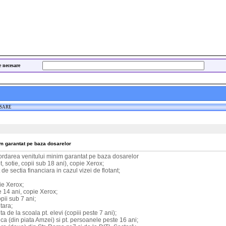
e necesare
ESARE
m garantat pe baza dosarelor
rdarea venitului minim garantat pe baza dosarelor
ot, sotie, copii sub 18 ani), copie Xerox;
 de sectia financiara in cazul vizei de flotant;
pie Xerox;
e 14 ani, copie Xerox;
opii sub 7 ani;
tara;
 de la scoala pt. elevi (copiii peste 7 ani);
ca (din piata Amzei) si pt. persoanele peste 16 ani;