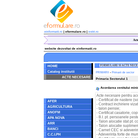
einformatii.ro
| eformulare.ro |
estiri.ro
Act
website dezvoltat de einformatii.ro
FORMULARE SI ACTE NEC
HOME
Catalog institutii
-
PRIMARII
Primarii de sector
ACTE NECESARE
Primaria Sectorului 1
Notice
: Undefined index:
Acordarea venitului mini
radacina in
/home/eformulare.ro/public_html/navigare/stanga.php
Acte necesare pentru aco
on line
62
- Certificat de nastere (s
AFER
- Contract inchiriere vizat
AGRICULTURA
- talon pensie;
ANOFM
- Certificat casatorie, co
- B.I. pt. persoanele pest
APA NOVA
- Talon alocatie stat pt. c
ARR
- Talon alocatie suplimen
BANCI
- Carnet CEC si adeverinta
- Adeverinta forte de mun
C.C.I.PH