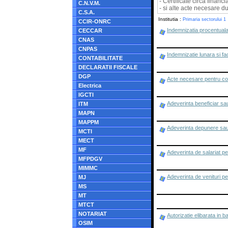
- Certificate circa financ
C.N.V.M.
- si alte acte necesare d
C.S.A.
Institutia :
Primaria sectorului 1
CCIR-ONRC
Indemnizatia procentuala s
CECCAR
CNAS
CNPAS
Indemnizatie lunara si faci
CONTABILITATE
DECLARATII FISCALE
DGP
Acte necesare pentru co
Electrica
IGCTI
Adeverinta beneficiar sau
ITM
MAPN
MAPPM
Adeverinta depunere sau 
MCTI
MECT
MF
Adeverinta de salariat pe
MFPDGV
MIMMC
Adeverinta de venituri pe
MJ
MS
MT
MTCT
NOTARIAT
Autorizatie elibarata in b
OSIM