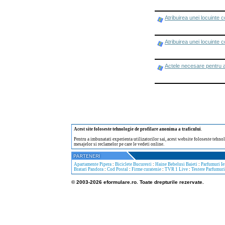
Atribuirea unei locuinte 
Atribuirea unei locuinte
Actele necesare pentru a
Acest site foloseste tehnologie de profilare anonima a traficului
.
Pentru a imbunatati experienta utilizatorilor sai, acest website foloseste tehnol
mesajelor si reclamelor pe care le vedeti online.
Apartamente Pipera
:
Biciclete Bucuresti
:
Haine Bebelusi Baieti
:
Parfumuri Ie
Bratari Pandora
:
Cod Postal
:
Firme curatenie
:
TVR 1 Live
:
Testere Parfumuri
© 2003-2026 eformulare.ro. Toate drepturile rezervate.