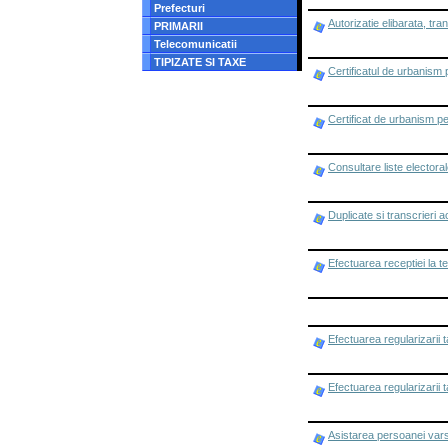
Prefecturi
Autorizatie elibarata, tr
PRIMARII
Telecomunicatii
TIPIZATE SI TAXE
Certificatul de urbanism 
Certificat de urbanism pe
Consultare liste electora
Duplicate si transcrieri a
Efectuarea receptiei la t
Efectuarea regularizarii 
Efectuarea regularizarii 
Asistarea persoanei varst