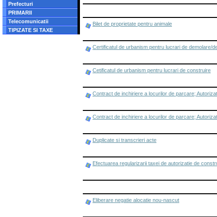
Prefecturi
PRIMARII
Telecomunicatii
Bilet de proprietate pentru animale
TIPIZATE SI TAXE
Certificatul de urbanism pentru lucrari de demolare/des
Cetificatul de urbanism pentru lucrari de construire
Contract de inchiriere a locurilor de parcare; Autoriza
Contract de inchiriere a locurilor de parcare; Autoriza
Duplicate si transcrieri acte
Efectuarea regularizarii taxei de autorizatie de constr
Eliberare negatie alocatie nou-nascut