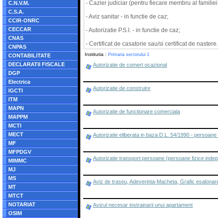
- Cazier judiciar (pentru fiecare membru al familiei
C.N.V.M.
C.S.A.
- Aviz sanitar - in functie de caz;
CCIR-ONRC
CECCAR
- Autorizatie P.S.I. - in functie de caz;
CNAS
- Certificat de casatorie sau/si certificat de nastere.
CNPAS
Institutia :
Primaria sectorului 1
CONTABILITATE
DECLARATII FISCALE
Autorizatie de comert ocazional
DGP
Electrica
Autorizatie de construire
IGCTI
ITM
MAPN
Autorizatie de functionare comerciala
MAPPM
MCTI
MECT
Autorizatie eliberata in baza D.L. 54/1990 - persoane
MF
MFPDGV
Autorizatie transport persoane (persoane fizice inde
MIMMC
MJ
MS
Aviz de traseu, Adeverinta-Macheta, Grafic esalonare lu
MT
MTCT
NOTARIAT
Avizul necesar instrainarii unui apartament
OSIM