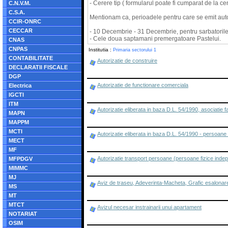
- Cerere tip ( formularul poate fi cumparat de la ce
C.N.V.M.
C.S.A.
Mentionam ca, perioadele pentru care se emit auto
CCIR-ONRC
CECCAR
- 10 Decembrie - 31 Decembrie, pentru sarbatorile r
- Cele doua saptamani premergatoare Pastelui.
CNAS
CNPAS
Institutia :
Primaria sectorului 1
CONTABILITATE
Autorizatie de construire
DECLARATII FISCALE
DGP
Autorizatie de functionare comerciala
Electrica
IGCTI
ITM
Autorizatie eliberata in baza D.L. 54/1990, asociatie fa
MAPN
MAPPM
MCTI
Autorizatie eliberata in baza D.L. 54/1990 - persoane
MECT
MF
Autorizatie transport persoane (persoane fizice inde
MFPDGV
MIMMC
MJ
Aviz de traseu, Adeverinta-Macheta, Grafic esalonare lu
MS
MT
MTCT
Avizul necesar instrainarii unui apartament
NOTARIAT
OSIM