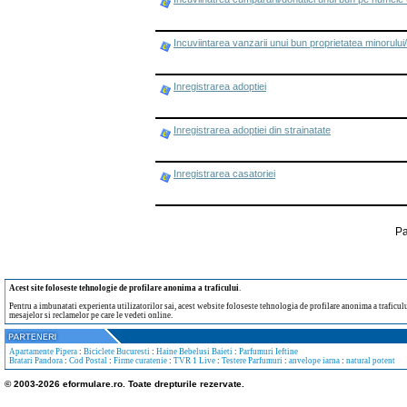
Incuviintarea vanzarii unui bun proprietatea minorului/
Inregistrarea adoptiei
Inregistrarea adoptiei din strainatate
Inregistrarea casatoriei
Pa
Acest site foloseste tehnologie de profilare anonima a traficului
.
Pentru a imbunatati experienta utilizatorilor sai, acest website foloseste tehnologia de profilare anonima a traficului
mesajelor si reclamelor pe care le vedeti online.
Apartamente Pipera
:
Biciclete Bucuresti
:
Haine Bebelusi Baieti
:
Parfumuri Ieftine
Bratari Pandora
:
Cod Postal
:
Firme curatenie
:
TVR 1 Live
:
Testere Parfumuri
:
anvelope iarna
:
natural potent
© 2003-2026 eformulare.ro. Toate drepturile rezervate.