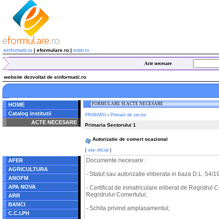
einformatii.ro
| eformulare.ro |
estiri.ro
Acte necesare
website dezvoltat de einformatii.ro
FORMULARE SI ACTE NECESARE
HOME
Catalog institutii
-
PRIMARII
Primarii de sector
ACTE NECESARE
Primaria Sectorului 1
Notice
: Undefined index:
Autorizatie de comert ocazional
radacina in
/home/eformulare.ro/public_html/navigare/stanga.php
|
|
site oficial
on line
62
Documente necesare:
AFER
AGRICULTURA
- Statut sau autorizatie eliberata in baza D.L. 54/1
ANOFM
APA NOVA
- Certificat de inmatriculare eliberat de Registrul Co
Registrului Comertului;
ARR
BANCI
- Schita privind amplasamentul;
C.C.I.PH