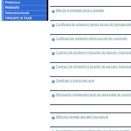
Prefecturi
PRIMARII
Bilet de proprietate pentru animale
Telecomunicatii
TIPIZATE SI TAXE
Certificatul de urbanism pentru lucrari de demolare/des
Cetificatul de urbanism pentru lucrari de construire
Contract de inchiriere a locurilor de parcare; Autoriza
Contract de inchiriere a locurilor de parcare; Autoriza
Duplicate si transcrieri acte
Efectuarea regularizarii taxei de autorizatie de constr
Eliberare negatie alocatie nou-nascut
Incuviinatrea cumpararii/donatiei unui bun pe numele 