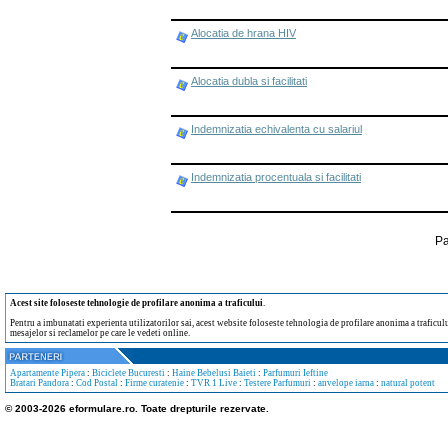
Alocatia de hrana HIV
Alocatia dubla si facilitati
Indemnizatia echivalenta cu salariul
Indemnizatia procentuala si facilitati
Pa
Acest site foloseste tehnologie de profilare anonima a traficului
.
Pentru a imbunatati experienta utilizatorilor sai, acest website foloseste tehnologia de profilare anonima a traficului
mesajelor si reclamelor pe care le vedeti online.
Apartamente Pipera
:
Biciclete Bucuresti
:
Haine Bebelusi Baieti
:
Parfumuri Ieftine
Bratari Pandora
:
Cod Postal
:
Firme curatenie
:
TVR 1 Live
:
Testere Parfumuri
:
anvelope iarna
:
natural potent
© 2003-2026 eformulare.ro. Toate drepturile rezervate.