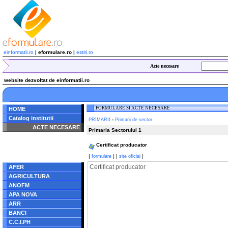
einformatii.ro
| eformulare.ro |
estiri.ro
Acte necesare
website dezvoltat de einformatii.ro
FORMULARE SI ACTE NECESARE
HOME
Catalog institutii
-
PRIMARII
Primarii de sector
ACTE NECESARE
Primaria Sectorului 1
Notice
: Undefined index:
Certificat producator
radacina in
/home/eformulare.ro/public_html/navigare/stanga.php
|
|
|
|
formulare
site oficial
on line
62
Certificat producator
AFER
AGRICULTURA
ANOFM
APA NOVA
ARR
BANCI
C.C.I.PH