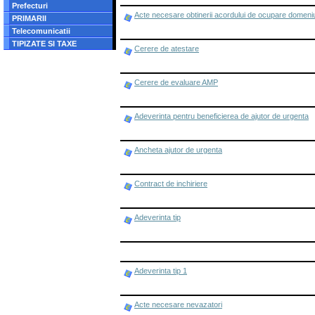
Prefecturi
Acte necesare obtinerii acordului de ocupare domeniu
PRIMARII
Telecomunicatii
TIPIZATE SI TAXE
Cerere de atestare
Cerere de evaluare AMP
Adeverinta pentru beneficierea de ajutor de urgenta
Ancheta ajutor de urgenta
Contract de inchiriere
Adeverinta tip
Adeverinta tip 1
Acte necesare nevazatori