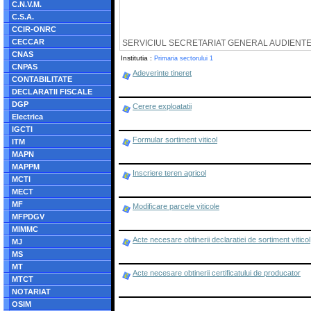
C.N.V.M.
C.S.A.
CCIR-ONRC
CECCAR
SERVICIUL SECRETARIAT GENERAL AUDIENT
CNAS
Institutia :
Primaria sectorului 1
CNPAS
Adeverinte tineret
CONTABILITATE
DECLARATII FISCALE
DGP
Cerere exploatatii
Electrica
IGCTI
Formular sortiment viticol
ITM
MAPN
MAPPM
Inscriere teren agricol
MCTI
MECT
MF
Modificare parcele viticole
MFPDGV
MIMMC
Acte necesare obtinerii declaratiei de sortiment viticol
MJ
MS
MT
Acte necesare obtinerii certificatului de producator
MTCT
NOTARIAT
OSIM