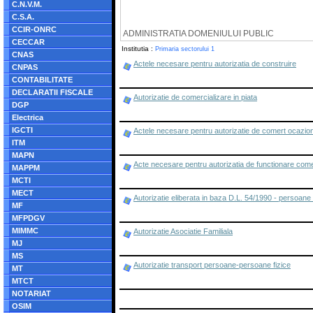
C.N.V.M.
C.S.A.
CCIR-ONRC
ADMINISTRATIA DOMENIULUI PUBLIC
CECCAR
Institutia :
Primaria sectorului 1
CNAS
Actele necesare pentru autorizatia de construire
CNPAS
CONTABILITATE
DECLARATII FISCALE
Autorizatie de comercializare in piata
DGP
Electrica
IGCTI
Actele necesare pentru autorizatie de comert ocazio
ITM
MAPN
Acte necesare pentru autorizatia de functionare come
MAPPM
MCTI
MECT
Autorizatie eliberata in baza D.L. 54/1990 - persoane 
MF
MFPDGV
MIMMC
Autorizatie Asociatie Familiala
MJ
MS
Autorizatie transport persoane-persoane fizice
MT
MTCT
NOTARIAT
OSIM