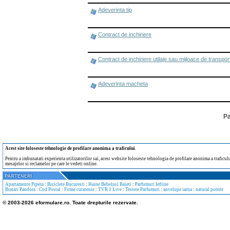
Adeverinta tip
Contract de inchiriere
Contract de inchiriere utilaje sau mijloace de transpor
Adeverinta macheta
Pa
Acest site foloseste tehnologie de profilare anonima a traficului
.
Pentru a imbunatati experienta utilizatorilor sai, acest website foloseste tehnologia de profilare anonima a traficului
mesajelor si reclamelor pe care le vedeti online.
Apartamente Pipera
:
Biciclete Bucuresti
:
Haine Bebelusi Baieti
:
Parfumuri Ieftine
Bratari Pandora
:
Cod Postal
:
Firme curatenie
:
TVR 1 Live
:
Testere Parfumuri
:
anvelope iarna
:
natural potent
© 2003-2026 eformulare.ro. Toate drepturile rezervate.