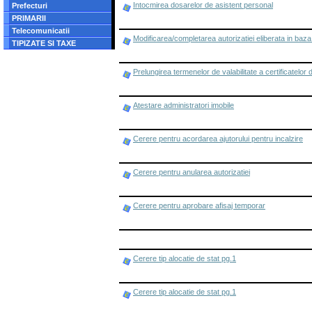
Intocmirea dosarelor de asistent personal
Prefecturi
PRIMARII
Telecomunicatii
Modificarea/completarea autorizatiei eliberata in baza
TIPIZATE SI TAXE
Prelungirea termenelor de valabilitate a certificatelor 
Atestare administratori imobile
Cerere pentru acordarea ajutorului pentru incalzire
Cerere pentru anularea autorizatiei
Cerere pentru aprobare afisaj temporar
Cerere tip alocatie de stat pg.1
Cerere tip alocatie de stat pg.1