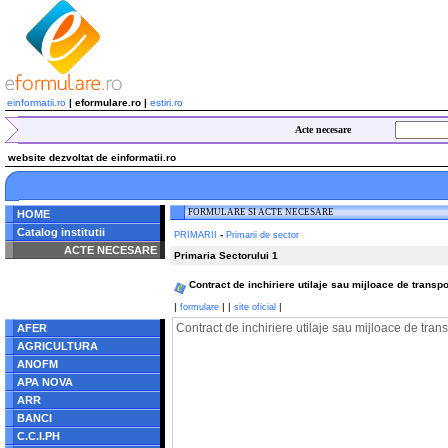
einformatii.ro
| eformulare.ro |
estiri.ro
Acte necesare
website dezvoltat de einformatii.ro
FORMULARE SI ACTE NECESARE
HOME
Catalog institutii
-
PRIMARII
Primarii de sector
ACTE NECESARE
Primaria Sectorului 1
Notice
: Undefined index:
Contract de inchiriere utilaje sau mijloace de transpor
radacina in
/home/eformulare.ro/public_html/navigare/stanga.php
|
|
|
|
formulare
site oficial
on line
62
Contract de inchiriere utilaje sau mijloace de trans
AFER
AGRICULTURA
ANOFM
APA NOVA
ARR
BANCI
C.C.I.PH