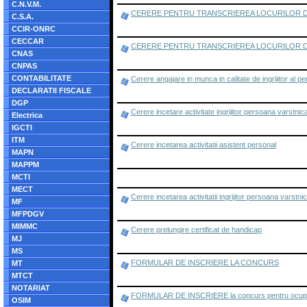
C.N.V.M.
CERERE PENTRU TRANSCRIEREA LOCURILOR DE
C.S.A.
CCIR-ONRC
CECCAR
CERERE PENTRU TRANSCRIEREA LOCURILOR DE
CNAS
CNPAS
CONTABILITATE
Cerere angajare in munca in calitate de ingrijitor al p
DECLARATII FISCALE
DGP
Cerere incetare activitate ingrijitor persoana varstnic
Electrica
IGCTI
ITM
Cerere incetarea activitatii asistent personal
MAPN
MAPPM
MCTI
MECT
Cerere incetarea activitatii ingrijitor persoana varstn
MF
MFPDGV
MIMMC
Cerere prelungire certificat de handicap
MJ
MS
FORMULAR DE INSCRIERE LA CONCURS
MT
MTCT
NOTARIAT
FORMULAR DE INSCRIERE la concurs pentru ocupa
OSIM