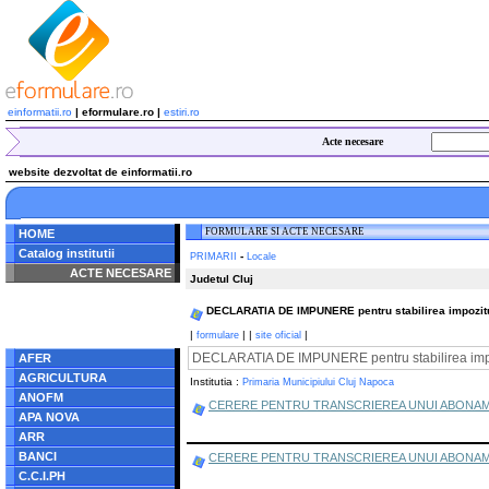
einformatii.ro
| eformulare.ro |
estiri.ro
Acte necesare
website dezvoltat de einformatii.ro
FORMULARE SI ACTE NECESARE
HOME
Catalog institutii
-
PRIMARII
Locale
ACTE NECESARE
Judetul Cluj
Notice
: Undefined index:
DECLARATIA DE IMPUNERE pentru stabilirea impozitului
radacina in
/home/eformulare.ro/public_html/navigare/stanga.php
|
|
|
|
formulare
site oficial
on line
62
DECLARATIA DE IMPUNERE pentru stabilirea impozit
AFER
AGRICULTURA
Institutia :
Primaria Municipiului Cluj Napoca
ANOFM
CERERE PENTRU TRANSCRIEREA UNUI ABONAM
APA NOVA
ARR
BANCI
CERERE PENTRU TRANSCRIEREA UNUI ABONAM
C.C.I.PH