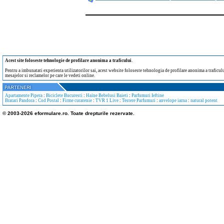
Acest site foloseste tehnologie de profilare anonima a traficului
.
Pentru a imbunatati experienta utilizatorilor sai, acest website foloseste tehnologia de profilare anonima a traficului
mesajelor si reclamelor pe care le vedeti online.
Apartamente Pipera
:
Biciclete Bucuresti
:
Haine Bebelusi Baieti
:
Parfumuri Ieftine
Bratari Pandora
:
Cod Postal
:
Firme curatenie
:
TVR 1 Live
:
Testere Parfumuri
:
anvelope iarna
:
natural potent
© 2003-2026 eformulare.ro. Toate drepturile rezervate.