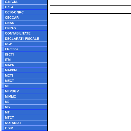
C.N.V.M.
C.S.A.
CCIR-ONRC
CECCAR
CNAS
CNPAS
CONTABILITATE
DECLARATII FISCALE
DGP
Electrica
IGCTI
ITM
MAPN
MAPPM
MCTI
MECT
MF
MFPDGV
MIMMC
MJ
MS
MT
MTCT
NOTARIAT
OSIM