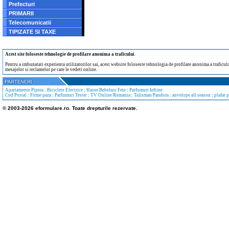
Prefecturi
PRIMARII
Telecomunicatii
TIPIZATE SI TAXE
Acest site foloseste tehnologie de profilare anonima a traficului
.
Pentru a imbunatati experienta utilizatorilor sai, acest website foloseste tehnologia de profilare anonima a traficului
mesajelor si reclamelor pe care le vedeti online.
Apartamente Pipera
:
Biciclete Electrice
:
Haine Bebelusi Fete
:
Parfumuri Ieftine
Cod Postal
:
Firme paza
:
Parfumuri Tester
:
TV Online Romania
:
Talisman Pandora
:
anvelope all season
:
plafar 
© 2003-2026 eformulare.ro. Toate drepturile rezervate.