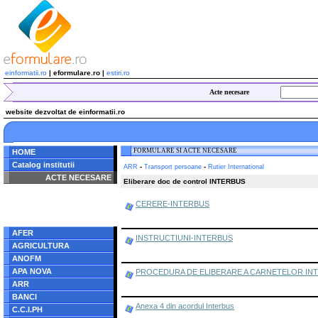
einformatii.ro
| eformulare.ro |
estiri.ro
Acte necesare
website dezvoltat de einformatii.ro
FORMULARE SI ACTE NECESARE
HOME
Catalog institutii
-
-
ARR
Transport persoane
Rutier International
ACTE NECESARE
Eliberare doc de control INTERBUS
Notice
: Undefined index:
CERERE-INTERBUS
radacina in
/home/eformulare.ro/public_html/navigare/stanga.php
on line
62
AFER
INSTRUCTIUNI-INTERBUS
AGRICULTURA
ANOFM
APA NOVA
PROCEDURA DE ELIBERARE A CARNETELOR INT
ARR
BANCI
Anexa 4 din acordul Interbus
C.C.I.PH