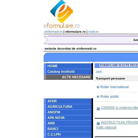
einformatii.ro
| eformulare.ro |
estiri.ro
Act
website dezvoltat de einformatii.ro
FORMULARE SI ACTE NEC
HOME
Catalog institutii
ARR
ACTE NECESARE
Transport persoane
Notice
: Undefined index:
Rutier International
�
radacina in
/home/eformulare.ro/public_html/navigare/stanga.php
on line
62
Rutier public
�
AFER
AGRICULTURA
CERERE in vederea eliberă
ANOFM
APA NOVA
INSTRUCŢIUNI PRIVIND 
ARR
trafic naţional
BANCI
C.C.I.PH