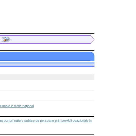
onale in trafic naţional
rutiere publice de persoane prin servicii ocazionale in