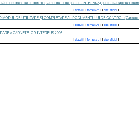
ării documentului de control (carnet cu foi de parcurs INTERBUS) pentru transporturi intern
|
|
|
|
|
|
detalii
formulare
site oficial
D MODUL DE UTILIZARE ŞI COMPLETARE AL DOCUMENTULUI DE CONTROL (Carnetul cu 
|
|
|
|
|
|
detalii
formulare
site oficial
RARE A CARNETELOR INTERBUS 2006
|
|
|
|
|
|
detalii
formulare
site oficial