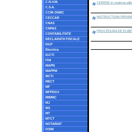
C.N.V.M.
CERERE in vederea eliber
C.S.A.
CCIR-ONRC
INSTRUCŢIUNI PRIVIN
CECCAR
CNAS
CNPAS
PROCEDURA DE ELIBE
CONTABILITATE
DECLARATII FISCALE
DGP
Electrica
IGCTI
ITM
MAPN
MAPPM
MCTI
MECT
MF
MFPDGV
MIMMC
MJ
MS
MT
MTCT
NOTARIAT
OSIM