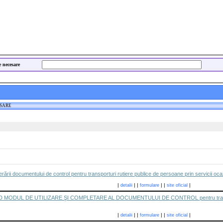
e necesare
ESARE
rii documentului de control pentru transporturi rutiere publice de persoane prin servicii ocazi
|
|
|
|
|
|
detalii
formulare
site oficial
MODUL DE UTILIZARE ŞI COMPLETARE AL DOCUMENTULUI DE CONTROL pentru transporturi 
|
|
|
|
|
|
detalii
formulare
site oficial