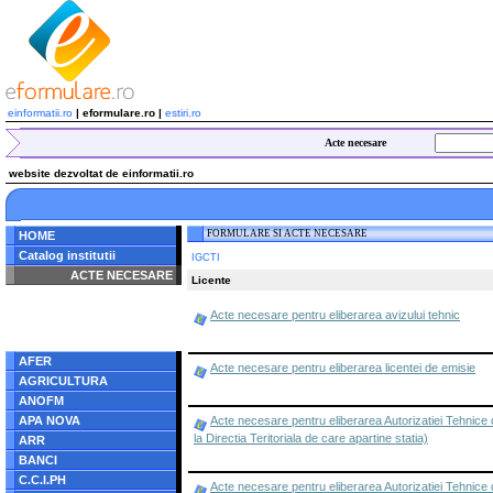
einformatii.ro
| eformulare.ro |
estiri.ro
Acte necesare
website dezvoltat de einformatii.ro
FORMULARE SI ACTE NECESARE
HOME
Catalog institutii
IGCTI
ACTE NECESARE
Licente
Notice
: Undefined index:
Acte necesare pentru eliberarea avizului tehnic
radacina in
/home/eformulare.ro/public_html/navigare/stanga.php
on line
62
AFER
Acte necesare pentru eliberarea licentei de emisie
AGRICULTURA
ANOFM
APA NOVA
Acte necesare pentru eliberarea Autorizatiei Tehnice 
la Directia Teritoriala de care apartine statia)
ARR
BANCI
C.C.I.PH
Acte necesare pentru eliberarea Autorizatiei Tehnice 