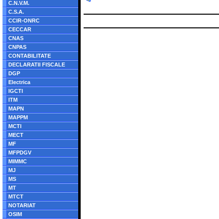
C.N.V.M.
C.S.A.
CCIR-ONRC
CECCAR
CNAS
CNPAS
CONTABILITATE
DECLARATII FISCALE
DGP
Electrica
IGCTI
ITM
MAPN
MAPPM
MCTI
MECT
MF
MFPDGV
MIMMC
MJ
MS
MT
MTCT
NOTARIAT
OSIM