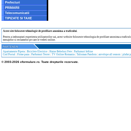
Prefecturi
PRIMARII
Telecomunicatii
TIPIZATE SI TAXE
Acest site foloseste tehnologie de profilare anonima a traficului
.
Pentru a imbunatati experienta utilizatorilor sai, acest website foloseste tehnologia de profilare anonima a traficului
mesajelor si reclamelor pe care le vedeti online.
Apartamente Pipera
:
Biciclete Electrice
:
Haine Bebelusi Fete
:
Parfumuri Ieftine
Cod Postal
:
Firme paza
:
Parfumuri Tester
:
TV Online Romania
:
Talisman Pandora
:
anvelope all season
:
plafar 
© 2003-2026 eformulare.ro. Toate drepturile rezervate.