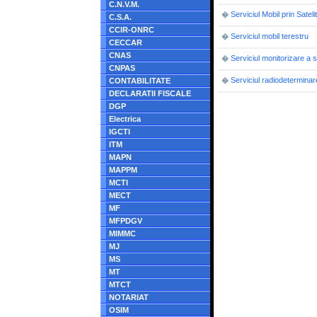
C.N.V.M.
Serviciul Mobil prin Satelit
�
C.S.A.
CCIR-ONRC
Serviciul mobil terestru
�
CECCAR
CNAS
Serviciul monitorizare a s
�
CNPAS
Serviciul radiodeterminar
CONTABILITATE
�
DECLARATII FISCALE
DGP
Electrica
IGCTI
ITM
MAPN
MAPPM
MCTI
MECT
MF
MFPDGV
MIMMC
MJ
MS
MT
MTCT
NOTARIAT
OSIM