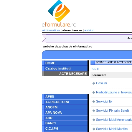
einformatii.ro
| eformulare.ro |
estiri.ro
Act
website dezvoltat de einformatii.ro
FORMULARE SI ACTE NEC
HOME
Catalog institutii
IGCTI
ACTE NECESARE
Formulare
Notice
: Undefined index:
Cesiuni
�
radacina in
/home/eformulare.ro/public_html/navigare/stanga.php
on line
62
Radiodifuziune si televizi
�
AFER
Serviciul fix
�
AGRICULTURA
ANOFM
Serviciul Fix prin Satelit
�
APA NOVA
ARR
Serviciul Mobil Aeronauti
�
BANCI
C.C.I.PH
Serviciul Mobil Maritim
�