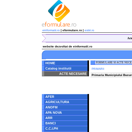
einformatii.ro
| eformulare.ro |
estiri.ro
Act
website dezvoltat de einformatii.ro
FORMULARE SI ACTE NEC
HOME
Catalog institutii
PRIMARII
ACTE NECESARE
Primaria Municipiului Bucur
Notice
: Undefined index:
radacina in
/home/eformulare.ro/public_html/navigare/stanga.php
on line
62
AFER
AGRICULTURA
ANOFM
APA NOVA
ARR
BANCI
C.C.I.PH