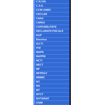
C.N.V.M.
C.S.A.
CCIR-ONRC
CECCAR
CNAS
CNPAS
CONTABILITATE
DECLARATII FISCALE
DGP
Electrica
IGCTI
ITM
MAPN
MAPPM
MCTI
MECT
MF
MFPDGV
MIMMC
MJ
MS
MT
MTCT
NOTARIAT
OSIM