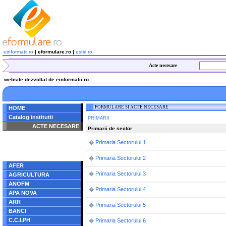
einformatii.ro
| eformulare.ro |
estiri.ro
Acte necesare
website dezvoltat de einformatii.ro
FORMULARE SI ACTE NECESARE
HOME
Catalog institutii
PRIMARII
ACTE NECESARE
Primarii de sector
Notice
: Undefined index:
Primaria Sectorului 1
�
radacina in
/home/eformulare.ro/public_html/navigare/stanga.php
on line
62
Primaria Sectorului 2
�
AFER
Primaria Sectorului 3
�
AGRICULTURA
ANOFM
Primaria Sectorului 4
�
APA NOVA
ARR
Primaria Sectorului 5
�
BANCI
C.C.I.PH
Primaria Sectorului 6
�