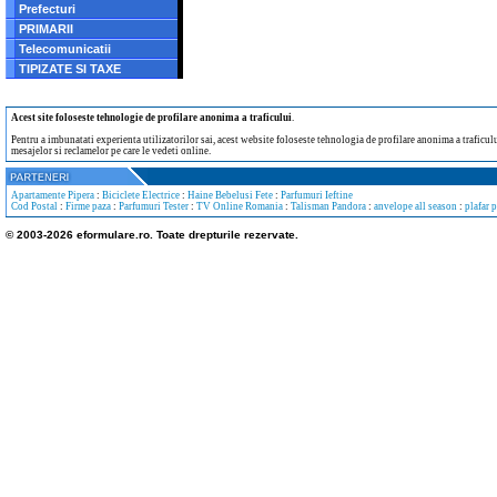
Prefecturi
PRIMARII
Telecomunicatii
TIPIZATE SI TAXE
Acest site foloseste tehnologie de profilare anonima a traficului
.
Pentru a imbunatati experienta utilizatorilor sai, acest website foloseste tehnologia de profilare anonima a traficului
mesajelor si reclamelor pe care le vedeti online.
Apartamente Pipera
:
Biciclete Electrice
:
Haine Bebelusi Fete
:
Parfumuri Ieftine
Cod Postal
:
Firme paza
:
Parfumuri Tester
:
TV Online Romania
:
Talisman Pandora
:
anvelope all season
:
plafar 
© 2003-2026 eformulare.ro. Toate drepturile rezervate.