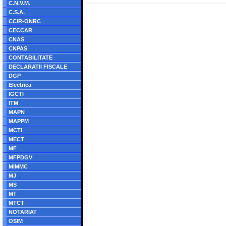
C.N.V.M.
C.S.A.
CCIR-ONRC
CECCAR
CNAS
CNPAS
CONTABILITATE
DECLARATII FISCALE
DGP
Electrica
IGCTI
ITM
MAPN
MAPPM
MCTI
MECT
MF
MFPDGV
MIMMC
MJ
MS
MT
MTCT
NOTARIAT
OSIM