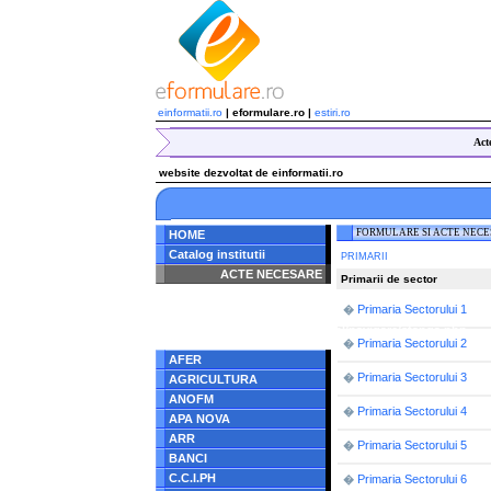
einformatii.ro
| eformulare.ro |
estiri.ro
Act
website dezvoltat de einformatii.ro
FORMULARE SI ACTE NEC
HOME
Catalog institutii
PRIMARII
ACTE NECESARE
Primarii de sector
Notice
: Undefined index:
Primaria Sectorului 1
�
radacina in
/home/eformulare.ro/public_html/navigare/stanga.php
on line
62
Primaria Sectorului 2
�
AFER
Primaria Sectorului 3
�
AGRICULTURA
ANOFM
Primaria Sectorului 4
�
APA NOVA
ARR
Primaria Sectorului 5
�
BANCI
C.C.I.PH
Primaria Sectorului 6
�