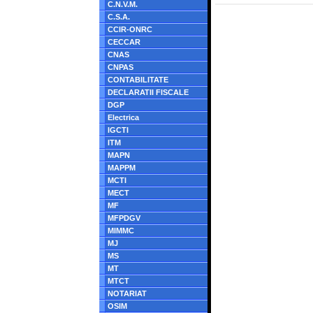
C.N.V.M.
C.S.A.
CCIR-ONRC
CECCAR
CNAS
CNPAS
CONTABILITATE
DECLARATII FISCALE
DGP
Electrica
IGCTI
ITM
MAPN
MAPPM
MCTI
MECT
MF
MFPDGV
MIMMC
MJ
MS
MT
MTCT
NOTARIAT
OSIM