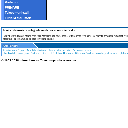
Prefecturi
PRIMARII
Telecomunicatii
TIPIZATE SI TAXE
Acest site foloseste tehnologie de profilare anonima a traficului
.
Pentru a imbunatati experienta utilizatorilor sai, acest website foloseste tehnologia de profilare anonima a traficului
mesajelor si reclamelor pe care le vedeti online.
Apartamente Pipera
:
Biciclete Electrice
:
Haine Bebelusi Fete
:
Parfumuri Ieftine
Cod Postal
:
Firme paza
:
Parfumuri Tester
:
TV Online Romania
:
Talisman Pandora
:
anvelope all season
:
plafar 
© 2003-2026 eformulare.ro. Toate drepturile rezervate.