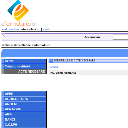
einformatii.ro
| eformulare.ro |
estiri.ro
Acte necesare
website dezvoltat de einformatii.ro
FORMULARE SI ACTE NECESARE
HOME
Catalog institutii
BANCI
ACTE NECESARE
ING Bank Romania
Notice
: Undefined index:
radacina in
/home/eformulare.ro/public_html/navigare/stanga.php
on line
62
AFER
AGRICULTURA
ANOFM
APA NOVA
ARR
BANCI
C.C.I.PH