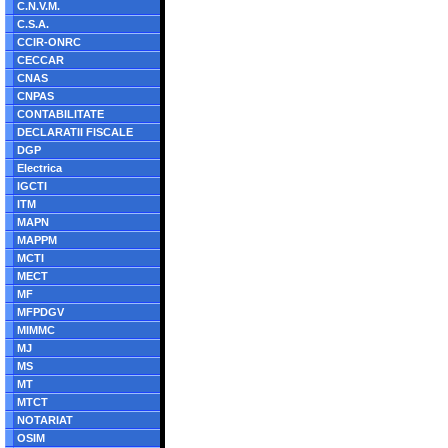
C.N.V.M.
C.S.A.
CCIR-ONRC
CECCAR
CNAS
CNPAS
CONTABILITATE
DECLARATII FISCALE
DGP
Electrica
IGCTI
ITM
MAPN
MAPPM
MCTI
MECT
MF
MFPDGV
MIMMC
MJ
MS
MT
MTCT
NOTARIAT
OSIM