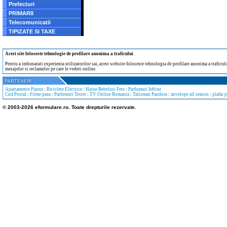
Prefecturi
PRIMARII
Telecomunicatii
TIPIZATE SI TAXE
Acest site foloseste tehnologie de profilare anonima a traficului
.
Pentru a imbunatati experienta utilizatorilor sai, acest website foloseste tehnologia de profilare anonima a traficului
mesajelor si reclamelor pe care le vedeti online.
Apartamente Pipera
:
Biciclete Electrice
:
Haine Bebelusi Fete
:
Parfumuri Ieftine
Cod Postal
:
Firme paza
:
Parfumuri Tester
:
TV Online Romania
:
Talisman Pandora
:
anvelope all season
:
plafar 
© 2003-2026 eformulare.ro. Toate drepturile rezervate.