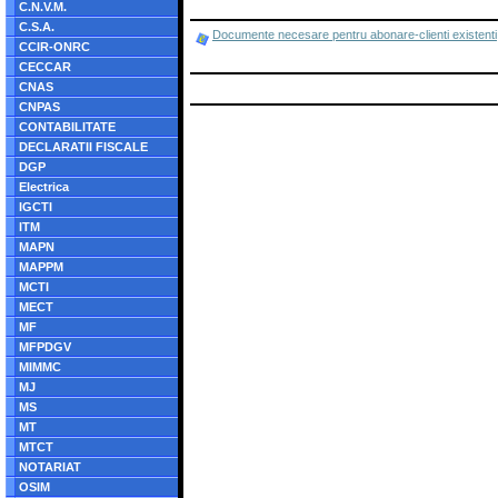
C.N.V.M.
C.S.A.
Documente necesare pentru abonare-clienti existenti,
CCIR-ONRC
CECCAR
CNAS
CNPAS
CONTABILITATE
DECLARATII FISCALE
DGP
Electrica
IGCTI
ITM
MAPN
MAPPM
MCTI
MECT
MF
MFPDGV
MIMMC
MJ
MS
MT
MTCT
NOTARIAT
OSIM