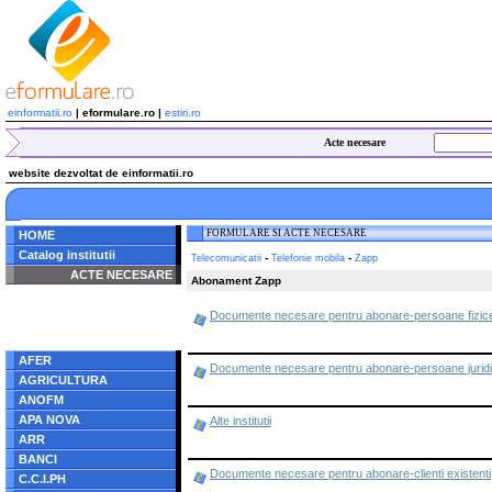
einformatii.ro
| eformulare.ro |
estiri.ro
Acte necesare
website dezvoltat de einformatii.ro
FORMULARE SI ACTE NECESARE
HOME
Catalog institutii
-
-
Telecomunicatii
Telefonie mobila
Zapp
ACTE NECESARE
Abonament Zapp
Notice
: Undefined index:
Documente necesare pentru abonare-persoane fizic
radacina in
/home/eformulare.ro/public_html/navigare/stanga.php
on line
62
AFER
Documente necesare pentru abonare-persoane jurid
AGRICULTURA
ANOFM
APA NOVA
Alte institutii
ARR
BANCI
Documente necesare pentru abonare-clienti existenti,
C.C.I.PH