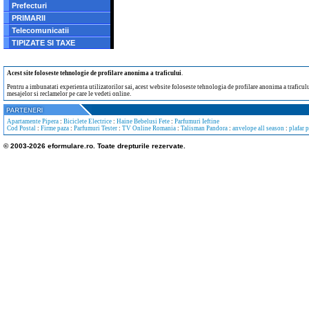
Prefecturi
PRIMARII
Telecomunicatii
TIPIZATE SI TAXE
Acest site foloseste tehnologie de profilare anonima a traficului
.
Pentru a imbunatati experienta utilizatorilor sai, acest website foloseste tehnologia de profilare anonima a traficului
mesajelor si reclamelor pe care le vedeti online.
Apartamente Pipera
:
Biciclete Electrice
:
Haine Bebelusi Fete
:
Parfumuri Ieftine
Cod Postal
:
Firme paza
:
Parfumuri Tester
:
TV Online Romania
:
Talisman Pandora
:
anvelope all season
:
plafar 
© 2003-2026 eformulare.ro. Toate drepturile rezervate.