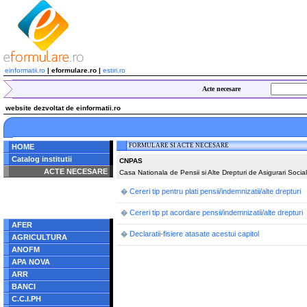
einformatii.ro
| eformulare.ro |
estiri.ro
Acte necesare
website dezvoltat de einformatii.ro
FORMULARE SI ACTE NECESARE
HOME
Catalog institutii
CNPAS
ACTE NECESARE
Casa Nationala de Pensii si Alte Drepturi de Asigurari Socia
Notice
: Undefined index:
Cereri tip pentru plati pensii/indemnizatii/alte drepturi
�
radacina in
/home/eformulare.ro/public_html/navigare/stanga.php
Cereri tip pt acordare pensii/indemnizatii/alte drepturi
�
on line
62
AFER
Declaratii-fisiere atasate acestui capitol
�
AGRICULTURA
ANOFM
APA NOVA
ARR
BANCI
C.C.I.PH