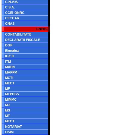
C.N.V.M.
C.S.A.
CCIR-ONRC
CECCAR
CNAS
CNPAS
CONTABILITATE
DECLARATII FISCALE
DGP
Electrica
IGCTI
ITM
MAPN
MAPPM
MCTI
MECT
MF
MFPDGV
MIMMC
MJ
MS
MT
MTCT
NOTARIAT
OSIM