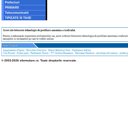
Prefecturi
PRIMARII
Telecomunicatii
TIPIZATE SI TAXE
Acest site foloseste tehnologie de profilare anonima a traficului
.
Pentru a imbunatati experienta utilizatorilor sai, acest website foloseste tehnologia de profilare anonima a traficului
mesajelor si reclamelor pe care le vedeti online.
Apartamente Pipera
:
Biciclete Electrice
:
Haine Bebelusi Fete
:
Parfumuri Ieftine
Cod Postal
:
Firme paza
:
Parfumuri Tester
:
TV Online Romania
:
Talisman Pandora
:
anvelope all season
:
plafar 
© 2003-2026 eformulare.ro. Toate drepturile rezervate.