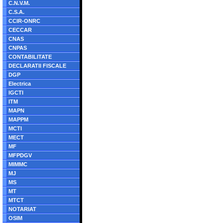
C.N.V.M.
C.S.A.
CCIR-ONRC
CECCAR
CNAS
CNPAS
CONTABILITATE
DECLARATII FISCALE
DGP
Electrica
IGCTI
ITM
MAPN
MAPPM
MCTI
MECT
MF
MFPDGV
MIMMC
MJ
MS
MT
MTCT
NOTARIAT
OSIM