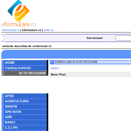
einformatii.ro
| eformulare.ro |
estiri.ro
Acte necesare
website dezvoltat de einformatii.ro
FORMULARE SI ACTE NECESARE
HOME
Catalog institutii
BANCI
ACTE NECESARE
Banc Post
Notice
: Undefined index:
radacina in
/home/eformulare.ro/public_html/navigare/stanga.php
on line
62
AFER
AGRICULTURA
ANOFM
APA NOVA
ARR
BANCI
C.C.I.PH