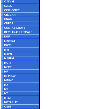
C.N.V.M.
C.S.A.
CCIR-ONRC
CECCAR
CNAS
CNPAS
CONTABILITATE
DECLARATII FISCALE
DGP
Electrica
IGCTI
ITM
MAPN
MAPPM
MCTI
MECT
MF
MFPDGV
MIMMC
MJ
MS
MT
MTCT
NOTARIAT
OSIM