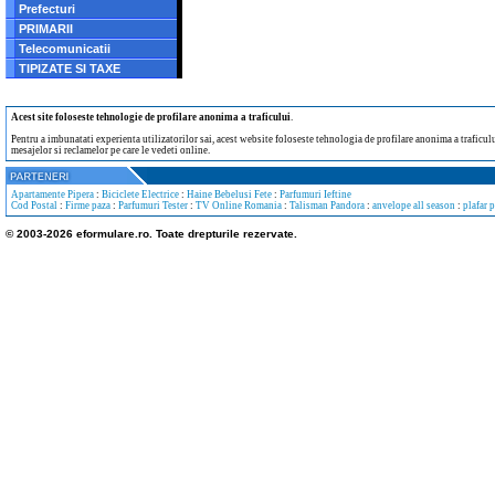
Prefecturi
PRIMARII
Telecomunicatii
TIPIZATE SI TAXE
Acest site foloseste tehnologie de profilare anonima a traficului
.
Pentru a imbunatati experienta utilizatorilor sai, acest website foloseste tehnologia de profilare anonima a traficului
mesajelor si reclamelor pe care le vedeti online.
Apartamente Pipera
:
Biciclete Electrice
:
Haine Bebelusi Fete
:
Parfumuri Ieftine
Cod Postal
:
Firme paza
:
Parfumuri Tester
:
TV Online Romania
:
Talisman Pandora
:
anvelope all season
:
plafar 
© 2003-2026 eformulare.ro. Toate drepturile rezervate.