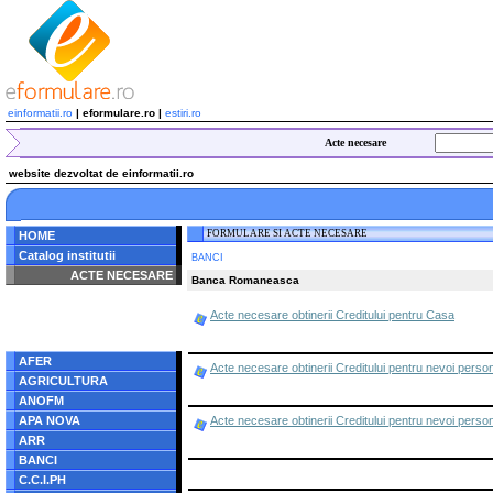
einformatii.ro
| eformulare.ro |
estiri.ro
Acte necesare
website dezvoltat de einformatii.ro
FORMULARE SI ACTE NECESARE
HOME
Catalog institutii
BANCI
ACTE NECESARE
Banca Romaneasca
Notice
: Undefined index:
Acte necesare obtinerii Creditului pentru Casa
radacina in
/home/eformulare.ro/public_html/navigare/stanga.php
on line
62
AFER
Acte necesare obtinerii Creditului pentru nevoi perso
AGRICULTURA
ANOFM
APA NOVA
Acte necesare obtinerii Creditului pentru nevoi perso
ARR
BANCI
C.C.I.PH