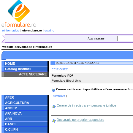
einformatii.ro
| eformulare.ro |
estiri.ro
Acte necesare
website dezvoltat de einformatii.ro
FORMULARE SI ACTE NECESARE
HOME
Catalog institutii
CCIR-ONRC
ACTE NECESARE
Formulare PDF
Formulare Biroul Unic
Notice
: Undefined index:
radacina in
/home/eformulare.ro/public_html/navigare/stanga.php
Cerere verificare disponibilitate si/sau rezervare fir
on line
62
|
|
formulare
AFER
AGRICULTURA
Cerere de inregistrare - persoane juridice
ANOFM
APA NOVA
ARR
Declaratie pe proprie raspundere
BANCI
C.C.I.PH