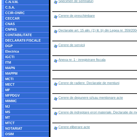
Specimen de semnaturi
C.N.V.M.
C.S.A.
CCIR-ONRC
Cerere de preschimbare
CECCAR
CNAS
CNPAS
Declaratie art. 15 alin. (1) lit. b) din Legea nr. 359/200
CONTABILITATE
DECLARATII FISCALE
Cerere de servicii
DGP
Electrica
IGCTI
Anexa nr. 1 - inregistrare fiscala
ITM
MAPN
MAPPM
MCTI
Cerere de radiere. Declaratie de mentiuni
MECT
MF
MFPDGV
Cerere de depunere si/sau mentionare acte
MIMMC
MJ
MS
Cerere de indreptare erori materiale. Declaratie de m
MT
MTCT
Cerere eliberare acte
NOTARIAT
OSIM