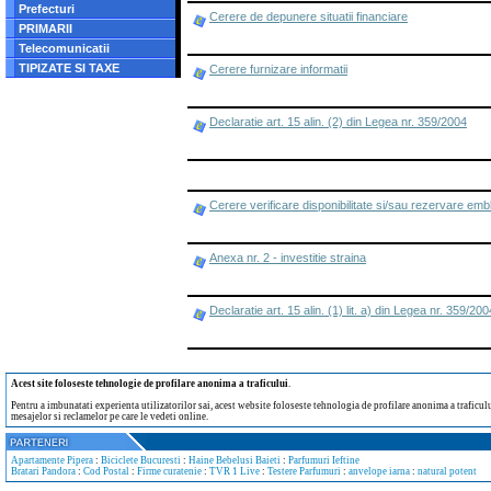
Prefecturi
Cerere de depunere situatii financiare
PRIMARII
Telecomunicatii
TIPIZATE SI TAXE
Cerere furnizare informatii
Declaratie art. 15 alin. (2) din Legea nr. 359/2004
Cerere verificare disponibilitate si/sau rezervare em
Anexa nr. 2 - investitie straina
Declaratie art. 15 alin. (1) lit. a) din Legea nr. 359/200
Acest site foloseste tehnologie de profilare anonima a traficului
.
Pentru a imbunatati experienta utilizatorilor sai, acest website foloseste tehnologia de profilare anonima a traficului
mesajelor si reclamelor pe care le vedeti online.
Apartamente Pipera
:
Biciclete Bucuresti
:
Haine Bebelusi Baieti
:
Parfumuri Ieftine
Bratari Pandora
:
Cod Postal
:
Firme curatenie
:
TVR 1 Live
:
Testere Parfumuri
:
anvelope iarna
:
natural potent