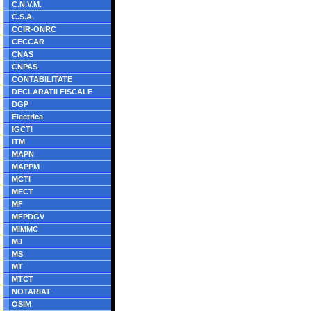
C.N.V.M.
C.S.A.
CCIR-ONRC
CECCAR
CNAS
CNPAS
CONTABILITATE
DECLARATII FISCALE
DGP
Electrica
IGCTI
ITM
MAPN
MAPPM
MCTI
MECT
MF
MFPDGV
MIMMC
MJ
MS
MT
MTCT
NOTARIAT
OSIM