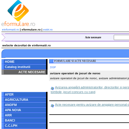
einformatii.ro
| eformulare.ro |
estiri.ro
Acte necesare
website dezvoltat de einformatii.ro
FORMULARE SI ACTE NECESARE
HOME
Catalog institutii
DGP
ACTE NECESARE
avizare operatori de jocuri de noroc
avizare operatori de jocuri de noroc, avizare administratori j
Notice
: Undefined index:
radacina in
/home/eformulare.ro/public_html/navigare/stanga.php
Avizarea angajării administratorilor, directorilor şi pe
on line
62
tombole, jocuri-concurs cu caşti
AFER
AGRICULTURA
Acte necesare pentru avizare de angajare personal oper
ANOFM
APA NOVA
ARR
BANCI
C.C.I.PH