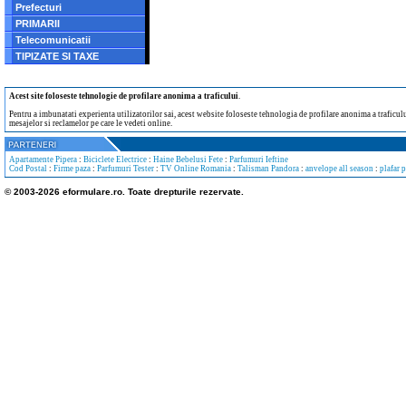
Prefecturi
PRIMARII
Telecomunicatii
TIPIZATE SI TAXE
Acest site foloseste tehnologie de profilare anonima a traficului
.
Pentru a imbunatati experienta utilizatorilor sai, acest website foloseste tehnologia de profilare anonima a traficului
mesajelor si reclamelor pe care le vedeti online.
Apartamente Pipera
:
Biciclete Electrice
:
Haine Bebelusi Fete
:
Parfumuri Ieftine
Cod Postal
:
Firme paza
:
Parfumuri Tester
:
TV Online Romania
:
Talisman Pandora
:
anvelope all season
:
plafar 
© 2003-2026 eformulare.ro. Toate drepturile rezervate.