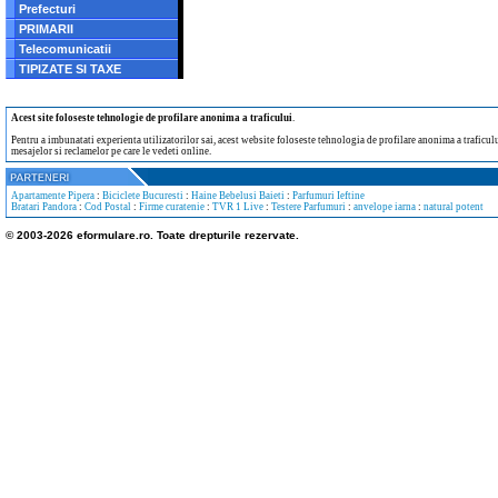
Prefecturi
PRIMARII
Telecomunicatii
TIPIZATE SI TAXE
Acest site foloseste tehnologie de profilare anonima a traficului
.
Pentru a imbunatati experienta utilizatorilor sai, acest website foloseste tehnologia de profilare anonima a traficului
mesajelor si reclamelor pe care le vedeti online.
Apartamente Pipera
:
Biciclete Bucuresti
:
Haine Bebelusi Baieti
:
Parfumuri Ieftine
Bratari Pandora
:
Cod Postal
:
Firme curatenie
:
TVR 1 Live
:
Testere Parfumuri
:
anvelope iarna
:
natural potent
© 2003-2026 eformulare.ro. Toate drepturile rezervate.