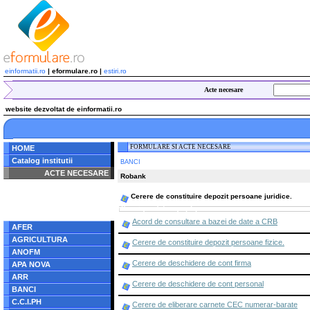
einformatii.ro
| eformulare.ro |
estiri.ro
Acte necesare
website dezvoltat de einformatii.ro
FORMULARE SI ACTE NECESARE
HOME
Catalog institutii
BANCI
ACTE NECESARE
Robank
Notice
: Undefined index:
Cerere de constituire depozit persoane juridice.
radacina in
/home/eformulare.ro/public_html/navigare/stanga.php
on line
62
Acord de consultare a bazei de date a CRB
AFER
AGRICULTURA
Cerere de constituire depozit persoane fizice.
ANOFM
Cerere de deschidere de cont firma
APA NOVA
ARR
Cerere de deschidere de cont personal
BANCI
C.C.I.PH
Cerere de eliberare carnete CEC numerar-barate