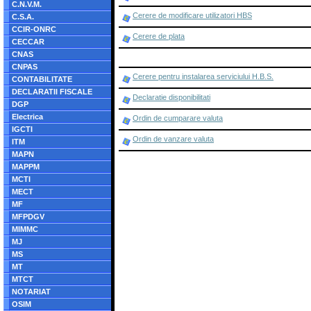
C.N.V.M.
Cerere de modificare utilizatori HBS
C.S.A.
CCIR-ONRC
Cerere de plata
CECCAR
CNAS
CNPAS
Cerere pentru instalarea serviciului H.B.S.
CONTABILITATE
DECLARATII FISCALE
Declaratie disponibilitati
DGP
Electrica
Ordin de cumparare valuta
IGCTI
Ordin de vanzare valuta
ITM
MAPN
MAPPM
MCTI
MECT
MF
MFPDGV
MIMMC
MJ
MS
MT
MTCT
NOTARIAT
OSIM